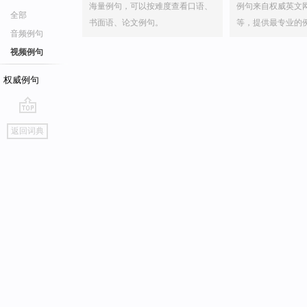
海量例句，可以按难度查看口语、
例句来自权威英文
全部
书面语、论文例句。
等，提供最专业的
音频例句
视频例句
权威例句
go
返回词典
top