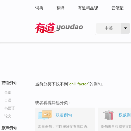
词典
翻译
有道精品课
云笔记
中英
有道 - 网易旗下搜索
双语例句
当前分类下找不到"
chill factor
"的例句。
全部
口语
或者看看其他分类：
书面语
双语例句
权威例
论文
海量例句，可以按难度查看口语、
例句来自权威英文
原声例句