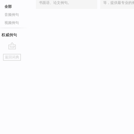
书面语、论文例句。
等，提供最专业的
全部
音频例句
视频例句
权威例句
go
返回词典
top