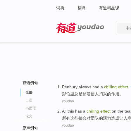
词典
翻译
有道精品课
中
有道 - 网易旗下搜索
双语例句
Penbury
always
had a
chilling
effect
.
全部
彭伯里
总是
起着使
人扫兴
的
作用
。
口语
youdao
书面语
All
this
has
a
chilling
effect
on the
te
论文
所有
这些
都会
对
团队
的活力
造成
让人
youdao
原声例句