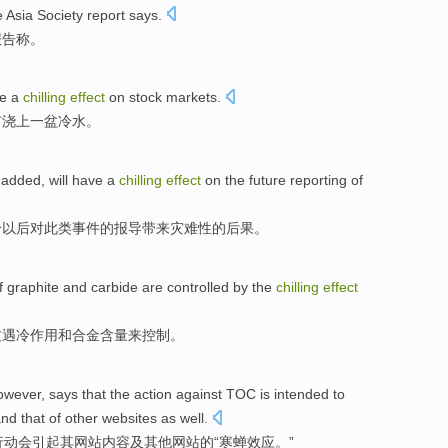
e Asia
Society
report
says
.
报告
称
。
ve
a
chilling
effect
on
stock markets
.
市浇上
一
盆冷水。
added
,
will
have a
chilling
effect
on
the
future
reporting
of
给
以后
对
此类
事件
的
报导
带来灾难性
的
后果。
f
graphite
and
carbide are
controlled
by the
chilling
effect
过
遇冷
作用
和
合金
含量
来控制
。
owever
,
says that
the
action
against
TOC
is intended
to
and
that
of
other
websites
as well.
行动
会
引起
其
网站
内容
及
其他
网站
的
“
寒蝉
效应
。”