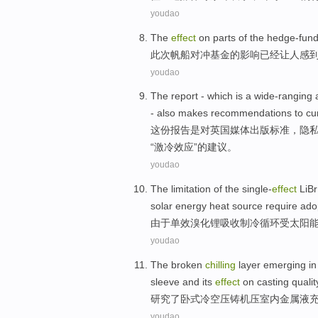
youdao
The
effect
on parts
of the
hedge-fun
此次帆船对冲基金
的
影响
已经
让人感
youdao
The report
- which
is
a
wide-ranging
-
also
makes
recommendations
to
cu
这份
报告
是
对
英国
媒体出版
标准
，
隐
“
激冷
效应
”的
建议
。
youdao
The
limitation
of
the single-
effect
LiB
solar energy
heat
source
require
ado
由于
单
效溴化锂
吸收
制冷
循环
受
太阳
youdao
The
broken
chilling
layer
emerging
in
sleeve
and its
effect
on
casting
qualit
研究了卧式
冷
空
压铸机
压室内
金属
液
youdao