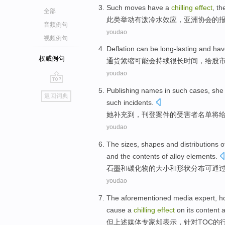
Such
moves
have a
chilling
effect
,
th
全部
此类
举动
有
泼冷水
效应
，
亚洲
协会
的
音频例句
youdao
视频例句
Deflation
can
be
long-lasting
and ha
权威例句
通货紧缩
可能
会
持续很长时间
，给股
youdao
go
Publishing
names
in such
cases
,
she
返回词典
top
such
incidents
.
她
补充到
，
刊登
案件
的
受害者
名单
将
youdao
The
sizes
,
shapes
and
distributions
o
and the
contents
of
alloy elements
.
石墨
和
碳化物
的
大小
和
形状
分布可
通
youdao
The aforementioned
media
expert
,
h
cause
a
chilling
effect
on
its
content
但
上述
媒体
专家
却
表示
，
针对
TOC
的