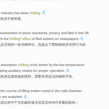
d
industry
has been
chilling
.
到有些不寒而栗
。
assessment
of
press
standards
,
privacy
and
libel
in
the UK
rb
the
"
chilling
"
effect
of
libel
actions on
newspapers
.
私
及
诽谤
的
一
份详细
评估
，
也
提出了
限制
报纸
对
诽谤
行为
的
r
absorption
chilling
circle
driven by
the low
temperature
pting
auxiliary
means
for
proper
operation.
能
热源
温度
较
低
的
限制
，
需要
采用
适当的
辅助
手段。
the
course
of
filling
molten
metal
in the cold-chamber
y
are analyzed.
充填
过程
中
产生
的
破碎
激冷
层
及其
对待件
质量
的
影响
；