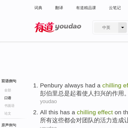
词典
翻译
有道精品课
云笔记
中英
有道 - 网易旗下搜索
双语例句
Penbury
always
had a
chilling
e
全部
彭伯里
总是
起着使
人扫兴
的
作用
口语
youdao
书面语
All
this
has
a
chilling
effect
on t
论文
所有
这些
都会
对
团队
的活力
造成
原声例句