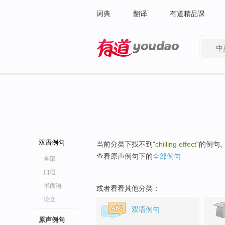
词典
翻译
有道精品课
中
有道 - 网易旗下搜索
双语例句
当前分类下找不到"
chilling effect
"的例句
查看原声例句下的
全部例句
全部
口语
书面语
或者看看其他分类：
论文
双语例句
原声例句