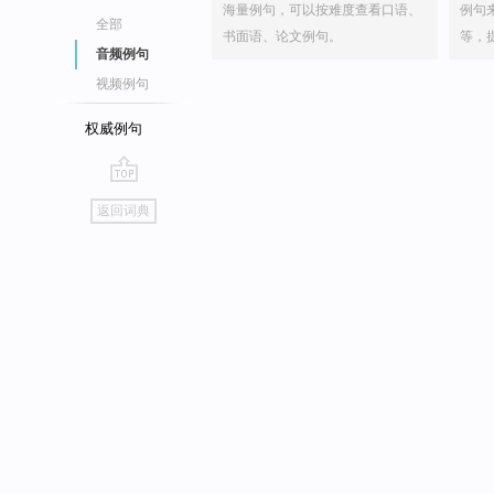
海量例句，可以按难度查看口语、
例句
全部
书面语、论文例句。
等，
音频例句
视频例句
权威例句
go
返回词典
top