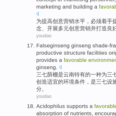
marketing
and
building a
favora
为
提高
创意
营销
水平，必须着手
念
、
开展
多元
创意营销
并
打造
良
youdao
Falseginseng
ginseng shade-fr
productive
structure
facilities
ori
provides a
favorable
environme
ginseng.
三七
荫棚是
云南
特有
的
一种
为三
创造适宜的
环境
条件，是三七设
分。
youdao
Acidophilus
supports a
favorabl
absorption
of
nutrients
,
encoura