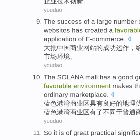
企业
技术
创新
。
youdao
The
success
of
a
large
number 
websites
has created a
favorabl
application
of
E-commerce
.
大批
中国
商业
网站
的
成功
运作，
市场
环境
。
youdao
The
SOLANA
mall
has a
good
g
favorable
environment
makes
th
ordinary
marketplace.
蓝色
港湾
商业区
具有
良好
的
地理
蓝色港湾商业区有了
不同
于
普通
youdao
So it
is
of
great
practical
signifi