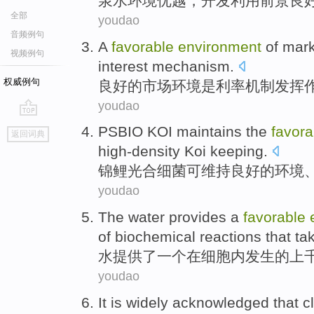
泉水
环境
优越
，
开发
利用前景
良
全部
youdao
音频例句
A
favorable
environment
of
mark
视频例句
interest
mechanism
.
权威例句
良好
的
市场
环境
是
利率
机制
发挥
youdao
go
PSBIO
KOI
maintains
the
favora
返回词典
top
high-density Koi
keeping
.
锦鲤
光合细菌可
维持
良好
的
环境
youdao
The water
provides
a
favorable
of
biochemical
reactions
that
ta
水
提供了
一个
在细胞
内
发生
的
上
youdao
It is widely
acknowledged that
c