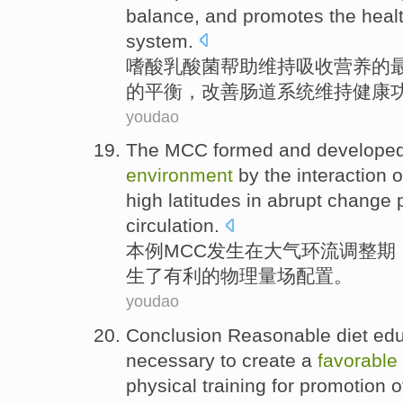
balance
, and
promotes
the
heal
system.
嗜
酸乳酸菌帮助维持
吸收
营养
的
的
平衡
，
改善
肠道系统
维持健康
youdao
The
MCC
formed and developed
environment
by
the
interaction
o
high latitudes
in
abrupt change 
circulation.
本
例
MCC
发生
在
大气环流调整期
生了
有利
的
物理量场配置。
youdao
Conclusion
Reasonable
diet
edu
necessary
to
create
a
favorable
physical
training for
promotion
o