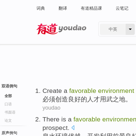
词典
翻译
有道精品课
云笔记
中英
有道 - 网易旗下搜索
双语例句
Create
a
favorable
environment
全部
必须创造
良好
的
人才
用武之地
。
口语
youdao
书面语
There is a
favorable
environmen
论文
prospect
.
原声例句