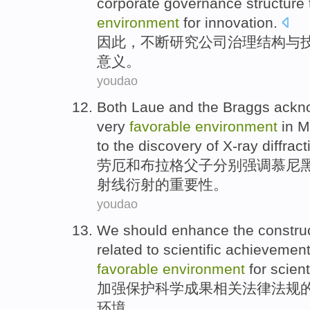
corporate governance
structure
environment
for innovation
.
因此
，
不断
研究公司治理
结构
与
意义
。
youdao
Both
Laue
and
the
Braggs
ackn
very
favorable
environment
in
M
to the
discovery
of
X-ray
diffract
劳厄
和
布拉格
父子分别强调
慕尼
射线
衍射
的
重要性
。
youdao
We should enhance
the
constru
related
to
scientific
achievemen
favorable
environment
for
scient
加强
保护
科学
成果
相关
法律
法规
环境
。