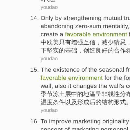
youdao
Only by
strengthening
mutual tr
abandoning
zero-sum
mentality
create
a
favorable
environment
中欧美
只有
增强
互信
，
减少
猜忌
下
坚实
的
基础
，
创造
良好
的合作
youdao
The existence
of
the
seasonal
f
favorable
environment
for the
fo
wall
; also it
changes
the wall
's
c
季节
冻土层
中的
地温呈非线性分
温度条件以及形成后
的
结构形式
youdao
To
improve
marketing
originality
concept
of
marketing
personnel