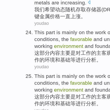
metals
are
increasing
.
我们
希望
动态随机
存取
存储器(DR
键
金属
价格一直上涨。
youdao
This
part
is mainly
on the
work
o
conditions
, the
favorable
and
un
working
environment
and
founda
这
部分内容
主要
是
对
工作
的
主客
作
的
环境
和基础等进行分析。
youdao
This
part
is mainly
on the
work
o
conditions
, the
favorable
and
un
working
environment
and
founda
这
部分内容
主要
是
对
工作
的
主客
作
的
环境
和基础等进行分析。