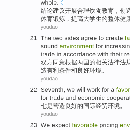
whole
.
结论
建议
开展
合理
饮食
教育
，
创
体育
锻炼
，
提高
大学生
的
整体
健
youdao
The two sides
agree to
create
f
sound
environment
for
increasi
trade
in
accordance with
their
re
双方
同意
根据
两国的
相关
法律法
造
有利
条件
和
良好
环境
。
youdao
Seventh
, we will work for a
favo
for trade and economic coopera
七
是
营造良好
的
国际
经贸
环境
。
youdao
We
expect
favorable
pricing
env