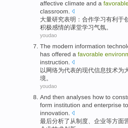
affective
climate
and a
favorabl
classroom
.
大量研究
表明
：合作学习
有利于
积极
感情
的
课堂学习
气氛。
youdao
The
modern
information
techno
has
offered
a
favorable
environ
instruction
.
以
网络
为代表
的
现代
信息
技术
为
境
。
youdao
And then
analyses
how to
const
form
institution
and
enterprise
t
innovation
.
最后
分析了
从
制度
、
企业
等方面