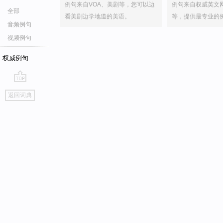
例句来自VOA、美剧等，您可以边
例句来自权威英文
全部
看美剧边学地道的美语。
等，提供最专业的
音频例句
视频例句
权威例句
go
返回词典
top