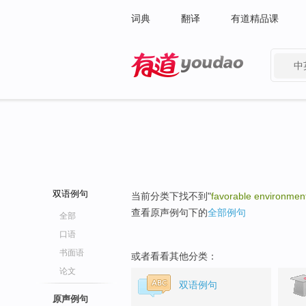
词典
翻译
有道精品课
中
有道 - 网易旗下搜索
双语例句
当前分类下找不到"
favorable environmen
查看原声例句下的
全部例句
全部
口语
书面语
或者看看其他分类：
论文
双语例句
原声例句