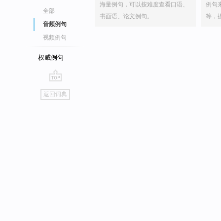
海量例句，可以按难度查看口语、
例句
全部
书面语、论文例句。
等，
音频例句
视频例句
权威例句
go
返回词典
top