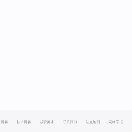
方博客
技术博客
诚聘英才
联系我们
站点地图
网络举报