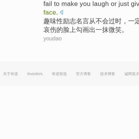
fail
to make
you
laugh
or just g
face
.
趣味性
励志
名言
从
不会
过时
，一
哀伤的脸上勾画出
一
抹微笑
。
youdao
关于有道
Investors
有道智选
官方博客
技术博客
诚聘英