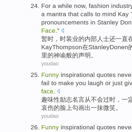
For a while now,
fashion
industr
a
mantra
that calls to
mind
Kay
pronouncements
in
Stanley
Don
Face
.”
暂时，
时装业的
内部人士
还
一直
Kay
Thompson
在
Stanley
Donen
里的神
谕
般的
声明
。
youdao
Funny
inspirational
quotes
neve
fail
to make
you
laugh
or just g
face
.
趣味性
励志
名言
从
不会
过时
，一
哀伤的脸上勾画出
一
抹微笑
。
youdao
Funny
inspirational
quotes
neve