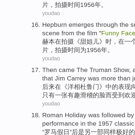
片，拍摄时间1956年。
youdao
Hepburn
emerges through the
s
scene
from the
film
"
Funny
Fac
赫本
在
拍摄
《甜姐儿》时，在
一
片，拍摄时间为1956年。
youdao
Then
came
The Truman
Show
, 
that
Jim Carrey was
more than j
后来
在《洋相杜鲁门》
中的
表现
只有一张有趣滑稽的脸而受到欢
youdao
Roman
Holiday
was
followed b
performance in the 1957
classic
“
罗马
假日
”后
是
另
一部同样
极好的