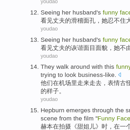
youdao
Seeing
her husband
's
funny
fac
看见
丈夫
的
滑稽
面孔
，
她
忍不住
youdao
Seeing
her husband
's
funny
fac
看见
丈夫
的
诙谐面目
面貌
，
她
不
youdao
They
walk
around with this
funn
trying to
look
business-like
.
他们
在机场
里
走来走去
，
表情
古
的
样子
。
youdao
Hepburn
emerges through the
s
scene
from
the
film
"
Funny
Fac
赫本
在
拍摄
《甜姐儿》时，在
一