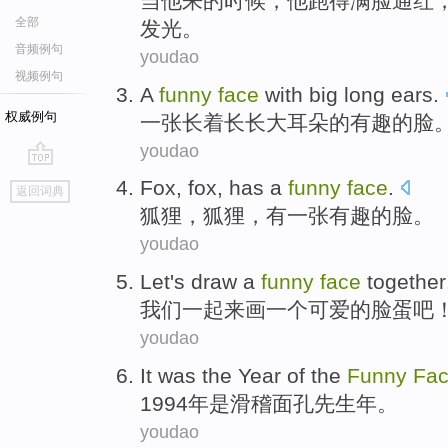
当
他
来
的时候，他跑得
满脸
通红
全部
发光
。
音频例句
youdao
视频例句
A
funny
face
with
big
long
ears
.
权威例句
一张
长
着
长长
大
耳朵的有趣的
脸
youdao
go
Fox
, fox,
has
a
funny
face
.
返回词典
top
狐狸
，狐狸，
有
一张
有趣的脸。
youdao
Let's
draw
a
funny
face
together
我们
一起
来
画
一个
可爱
的
脸蛋
吧
youdao
It
was
the
Year
of
the
Funny
Fa
1994
年
是
滑稽
面孔
先生年。
youdao