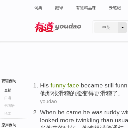
词典
翻译
有道精品课
云笔记
中英
有道 - 网易旗下搜索
双语例句
His
funny
face
became
still funn
全部
他
那张
滑稽
的
脸
变得
更
滑稽了。
口语
youdao
书面语
When
he
came
he
was ruddy
wi
论文
looked
more
twinkling
than
usua
原声例句