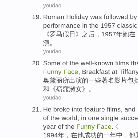
youdao
Roman
Holiday
was
followed
by
performance
in
the 1957 classi
《
罗马
假日
》
之后
，1957年她
在
演
。
youdao
Some
of the
well-known
films
th
Funny
Face
,
Breakfast
at Tiffan
奥黛丽
所出演
的
一些
著名
影片
包
和
《
窈窕
淑女》。
youdao
He
broke into feature
films
,
and
of
the world,
in
one single
succe
year
of the
Funny
Face
.
1994
年
，
在
他
成功
的
一年中
，他