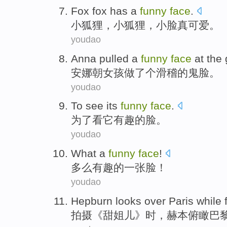
Fox fox
has
a
funny
face
.
小
狐狸，小狐狸，小脸真可爱。
youdao
Anna
pulled
a
funny
face
at
the
安娜
朝
女孩
做
了个
滑稽
的
鬼脸
。
youdao
To
see
its
funny
face
.
为了
看
它
有趣的
脸
。
youdao
What
a
funny
face
!
多么
有趣的
一张脸
！
youdao
Hepburn
looks over
Paris
while 
拍摄
《甜姐儿》时，
赫本
俯瞰
巴