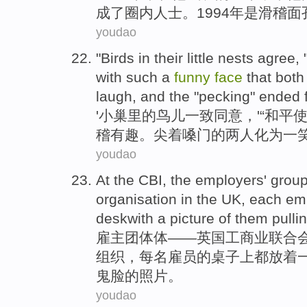
成了圈内人士
。1994年
是
滑稽
面
youdao
"
Birds
in their
little
nests
agree
, 
with such a
funny
face
that
both
laugh
, and the "
pecking
"
ended
f
'
小
巢里
的
鸟儿
一致同意
，'“和平
稽有趣
。
尖
着
嗓门
的
两人
化为
一
youdao
At the CBI
, the
employers'
grou
organisation
in the
UK
,
each
em
deskwith a
picture
of
them
pulli
雇主
团体
体——
英国
工商业
联合
组织
，
每
名雇员
的桌子上
都
放着
鬼脸的
照片
。
youdao