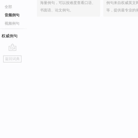
海量例句，可以按难度查看口语、
例句来自权威英文
全部
书面语、论文例句。
等，提供最专业的
音频例句
视频例句
权威例句
go
返回词典
top