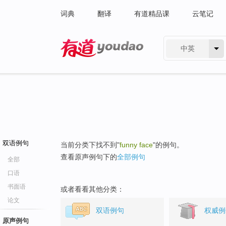
词典
翻译
有道精品课
云笔记
中英
有道 - 网易旗下搜索
双语例句
当前分类下找不到"
funny face
"的例句。
查看原声例句下的
全部例句
全部
口语
书面语
或者看看其他分类：
论文
双语例句
权威例
原声例句