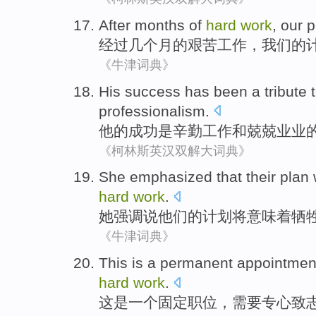
After
months
of
hard
work
,
our
p
经过
几个月
的
艰苦
工作
，
我们
的
《牛津词典》
His
success
has
been a
tribute 
professionalism
.
他
的
成功
是
辛勤
工作
和
兢兢业业
《柯林斯英汉双解大词典》
She
emphasized
that
their
plan
hard
work
.
她
强调
说
他们
的
计划
将
意味着
牺
《牛津词典》
This
is
a
permanent
appointmen
hard
work
.
这
是
一个
固定
职位
，
需要
专心致