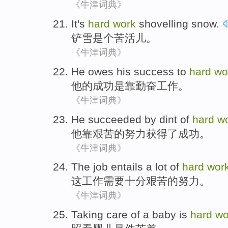
《牛津词典》
It's
hard
work
shovelling snow
.
铲
雪
是个苦活儿。
《牛津词典》
He
owes
his
success
to
hard
wo
他
的
成功
是靠
勤奋
工作
。
《牛津词典》
He
succeeded
by dint
of
hard
w
他
靠
艰苦
的
努力
获得了成功
。
《牛津词典》
The
job
entails
a lot
of
hard
wor
这
工作
需要
十分艰苦
的
努力。
《牛津词典》
Taking care
of
a baby
is
hard
wo