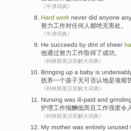
《牛津词典》
Hard
work
never did
anyone an
努力
工作
对
任何人
都
绝无害处
。
《牛津词典》
He
succeeds
by
dint of
sheer
ha
他
通过
努力
工作
取得了成功
。
《柯林斯英汉双解大词典》
Bringing up
a
baby
is undeniabl
抚养
一个
孩子
无可
否认地是项
艰
《柯林斯英汉双解大词典》
Nursing
was
ill-paid
and grindin
护理
工作报酬
低
而且
工作强度
令
《柯林斯英汉双解大词典》
My
mother
was entirely
unused 