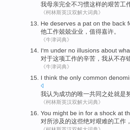
我
母亲
完全
不
习惯
这样
的
艰苦
工
《柯林斯英汉双解大词典》
He
deserves
a pat on the back fo
他
工作
兢兢业业
，
值得
嘉许。
《牛津词典》
I'm
under
no illusions
about
wha
对于
这项
工作
的
辛苦
，
我
从不
存
《牛津词典》
I
think
the only
common denomi
我
认为
成功
的
唯一
共同
之处
就是
《柯林斯英汉双解大词典》
You
might
be in
for a shock at
t
对所涉及
的
这些
绝对
艰难
的工作
《柯林斯英汉双解大词典》