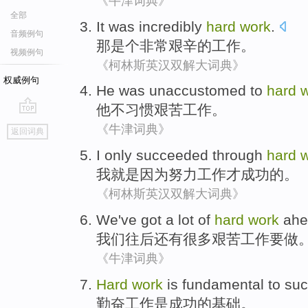
《牛津词典》
全部
It
was
incredibly
hard
work
.
音频例句
那
是个
非常
艰辛
的
工作
。
视频例句
《柯林斯英汉双解大词典》
权威例句
He
was unaccustomed
to
hard
他
不
习惯
艰苦
工作。
go
《牛津词典》
返回词典
top
I
only succeeded
through
hard
我
就是因为努力工作
才
成功的。
《柯林斯英汉双解大词典》
We
've
got a
lot of
hard
work
ahe
我们
往后
还有
很多
艰苦
工作
要做
《牛津词典》
Hard
work
is
fundamental
to
suc
勤奋
工作
是
成功
的
基础
。