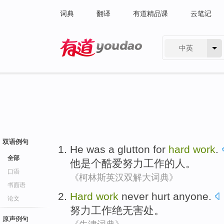
词典
翻译
有道精品课
云笔记
中英
有道 - 网易旗下搜索
双语例句
He
was a glutton
for
hard
work
.
全部
他
是个
酷爱
努力
工作的人。
口语
《柯林斯英汉双解大词典》
书面语
Hard
work
never hurt
anyone.
论文
努力
工作
绝无
害处。
原声例句