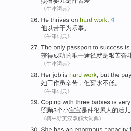
照看
婴儿
是
件
苦差
。
《牛津词典》
He
thrives on
hard
work
.
他
以
苦干
为乐事。
《牛津词典》
The only
passport
to success
is
获得
成功的
唯一
途径
就是
艰苦奋
《牛津词典》
Her
job
is
hard
work
,
but
the pay
她
工作
虽
辛苦，
但
薪水不低。
《牛津词典》
Coping with
three
babies
is
very
照顾
3个
小宝宝
是
件
很
累人的
活儿
《柯林斯英汉双解大词典》
She
has
an enormous capacity 