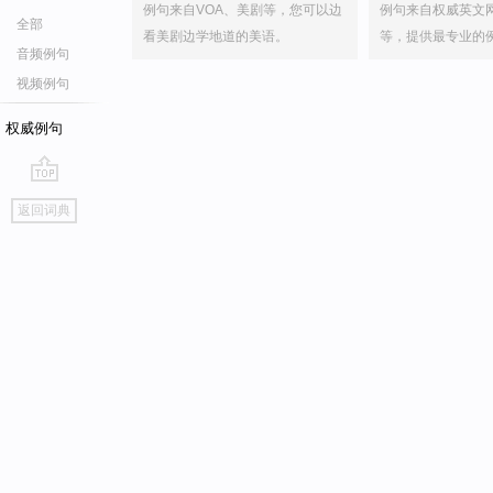
例句来自VOA、美剧等，您可以边
例句来自权威英文
全部
看美剧边学地道的美语。
等，提供最专业的
音频例句
视频例句
权威例句
go
返回词典
top