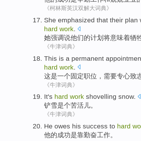
《柯林斯英汉双解大词典》
She
emphasized
that
their
plan
hard
work
.
她
强调
说
他们
的
计划
将
意味着
牺
《牛津词典》
This
is
a
permanent
appointmen
hard
work
.
这
是
一个
固定
职位
，
需要
专心致
《牛津词典》
It's
hard
work
shovelling snow
.
铲
雪
是个苦活儿。
《牛津词典》
He
owes
his
success
to
hard
wo
他
的
成功
是靠
勤奋
工作
。