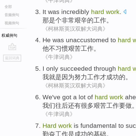
《牛津词典》
全部
It
was
incredibly
hard
work
.
音频例句
那
是个
非常
艰辛
的
工作
。
视频例句
《柯林斯英汉双解大词典》
权威例句
He
was unaccustomed
to
hard
他
不
习惯
艰苦
工作。
go
《牛津词典》
返回词典
top
I
only succeeded
through
hard
我
就是因为努力工作
才
成功的。
《柯林斯英汉双解大词典》
We
've
got a
lot of
hard
work
ahe
我们
往后
还有
很多
艰苦
工作
要做
《牛津词典》
Hard
work
is
fundamental
to
suc
勤奋
工作
是
成功
的
基础
。