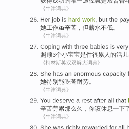
获得
成功的
唯一
途径
就是
艰苦奋
《牛津词典》
Her
job
is
hard
work
,
but
the pay
她
工作
虽
辛苦，
但
薪水不低。
《牛津词典》
Coping with
three
babies
is
very
照顾
3个
小宝宝
是
件
很
累人的
活儿
《柯林斯英汉双解大词典》
She
has
an enormous capacity 
她
特别能
吃苦
耐劳。
《牛津词典》
You
deserve a rest
after all that
辛苦
劳累那么久，
你
该
休息
一下
《牛津词典》
She
was
richly
rewarded
for all