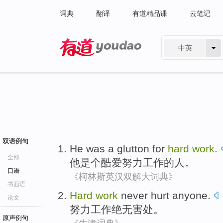
词典
翻译
有道精品课
云笔记
中英
有道 - 网易旗下搜索
双语例句
He
was a glutton
for
hard
work
.
全部
他
是个
酷爱
努力
工作的人。
口语
《柯林斯英汉双解大词典》
书面语
Hard
work
never hurt
anyone.
论文
努力
工作
绝无
害处。
原声例句