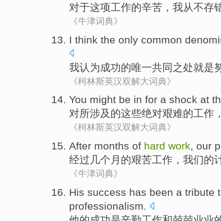
对于
这项
工作
的
辛苦
，
我
从不
存
《牛津词典》
I
think
the only
common denomi
我
认为
成功
的
唯一
共同
之处
就是
《柯林斯英汉双解大词典》
You
might
be in
for a shock at
t
对所涉及
的
这些
绝对
艰难
的工作
《柯林斯英汉双解大词典》
After
months
of
hard
work
,
our
p
经过
几个月
的
艰苦
工作
，
我们
的
《牛津词典》
His
success
has
been a
tribute 
professionalism
.
他
的
成功
是
辛勤
工作
和
兢兢业业