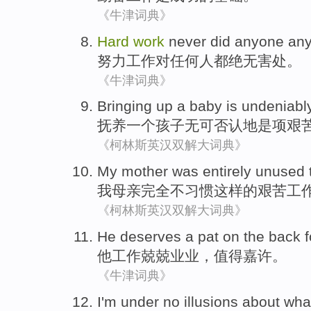
《牛津词典》
Hard
work
never did
anyone an
努力
工作
对
任何人
都
绝无害处
。
《牛津词典》
Bringing up
a
baby
is undeniabl
抚养
一个
孩子
无可
否认地是项
艰
《柯林斯英汉双解大词典》
My
mother
was entirely
unused 
我
母亲
完全
不
习惯
这样
的
艰苦
工
《柯林斯英汉双解大词典》
He
deserves
a pat on the back fo
他
工作
兢兢业业
，
值得
嘉许。
《牛津词典》
I'm
under
no illusions
about
wha