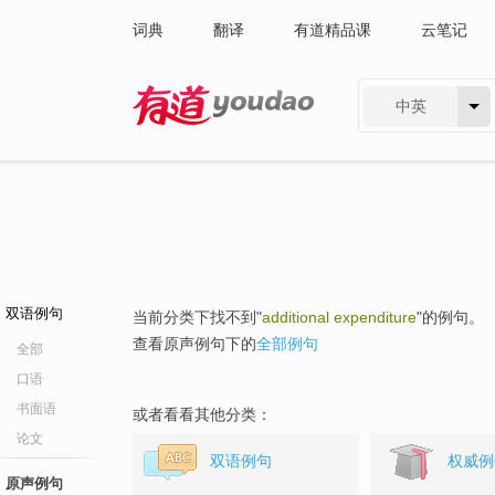
词典
翻译
有道精品课
云笔记
中英
有道 - 网易旗下搜索
双语例句
当前分类下找不到"
additional expenditure
"的例句。
查看原声例句下的
全部例句
全部
口语
书面语
或者看看其他分类：
论文
双语例句
权威例
原声例句