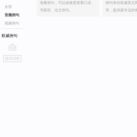
海量例句，可以按难度查看口语、
例句来自权威英文
全部
书面语、论文例句。
等，提供最专业的
音频例句
视频例句
权威例句
go
返回词典
top