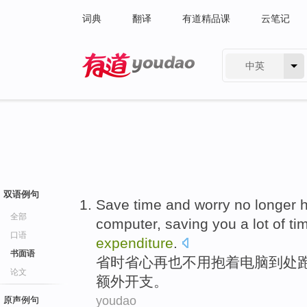
词典
翻译
有道精品课
云笔记
中英
有道 - 网易旗下搜索
双语例句
Save time and
worry
no longer
全部
computer
,
saving
you
a lot of
ti
口语
expenditure
.
书面语
省时
省心
再也
不用抱
着
电脑
到处
论文
额外
开支
。
youdao
原声例句