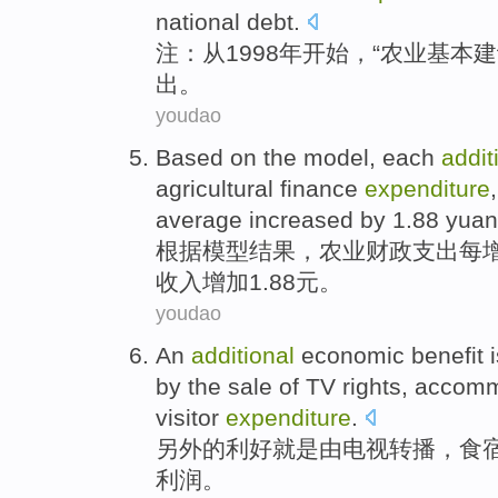
national debt
.
注
：
从
1998年开始，“
农业
基本
建
出。
youdao
Based on
the model
,
each
addit
agricultural
finance
expenditure
average
increased
by 1.88
yuan
根据
模型
结果
，
农业
财政
支出
每
收入
增加
1.88元。
youdao
An
additional
economic
benefit
by
the
sale
of
TV
rights,
accomm
visitor
expenditure
.
另外
的
利好
就是
由
电视
转播，
食
利润
。