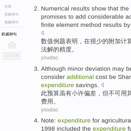
全部
Numerical
results
show that
the 
音频例句
promises to add considerable
a
视频例句
finite
element method results by
权威例句
数值例题
表明
，在很少的
附加
计
法
解的
精度
。
go
返回词典
youdao
top
Although minor
deviation may
be
consider
additional
cost
be
Sha
expenditure
savings
.
此预算
虽
有小许
偏差
，
但
不可
用
费用
。
youdao
Note
:
expenditure
for
agricultura
1998
included
the
expenditure
f