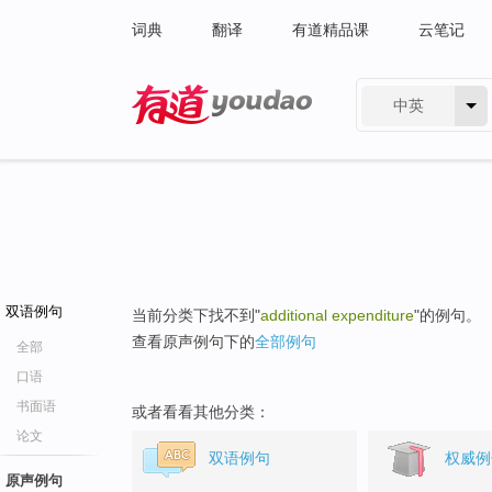
词典
翻译
有道精品课
云笔记
中英
有道 - 网易旗下搜索
双语例句
当前分类下找不到"
additional expenditure
"的例句。
查看原声例句下的
全部例句
全部
口语
书面语
或者看看其他分类：
论文
双语例句
权威例
原声例句