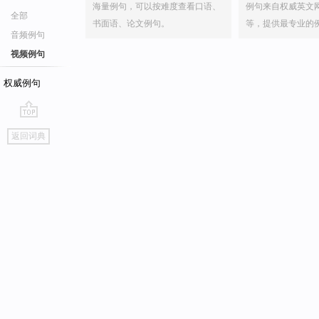
海量例句，可以按难度查看口语、
例句来自权威英文
全部
书面语、论文例句。
等，提供最专业的
音频例句
视频例句
权威例句
go
返回词典
top