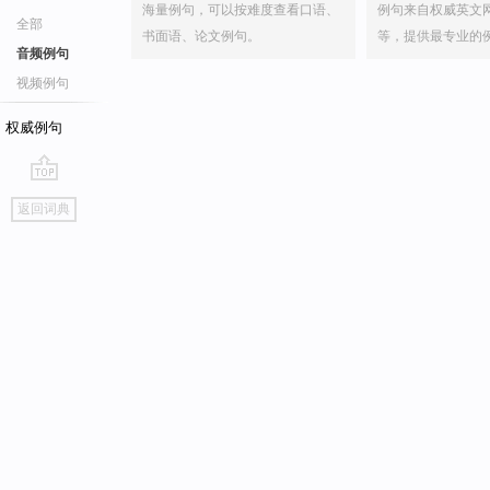
海量例句，可以按难度查看口语、
例句来自权威英文
全部
书面语、论文例句。
等，提供最专业的
音频例句
视频例句
权威例句
go
返回词典
top