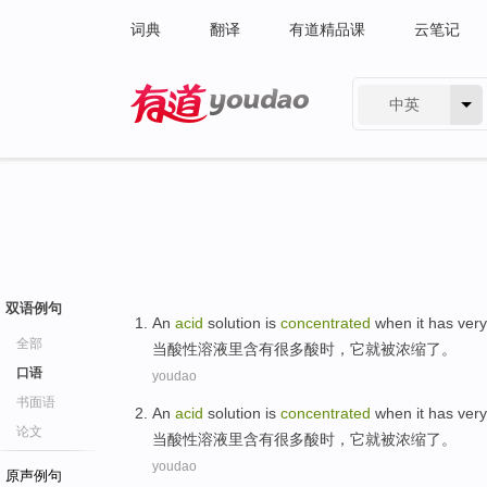
词典
翻译
有道精品课
云笔记
中英
有道 - 网易旗下搜索
双语例句
An
acid
solution
is
concentrated
when
it
has
ver
全部
当
酸性
溶液
里含有
很多
酸
时，
它就
被
浓缩了。
口语
youdao
书面语
An
acid
solution
is
concentrated
when
it
has
ver
论文
当
酸性
溶液
里含有
很多
酸
时，
它就
被
浓缩了。
youdao
原声例句