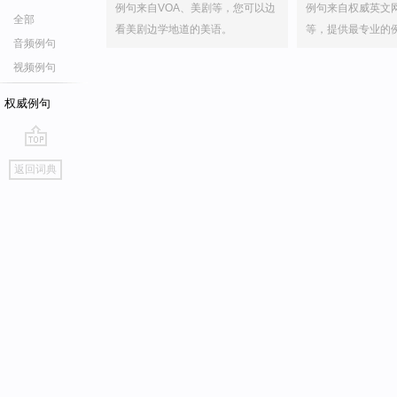
例句来自VOA、美剧等，您可以边
例句来自权威英文
全部
看美剧边学地道的美语。
等，提供最专业的
音频例句
视频例句
权威例句
go
返回词典
top