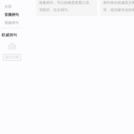
海量例句，可以按难度查看口语、
例句来自权威英文
全部
书面语、论文例句。
等，提供最专业的
音频例句
视频例句
权威例句
go
返回词典
top