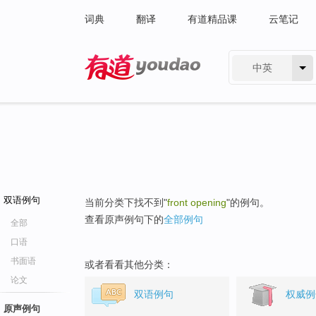
词典
翻译
有道精品课
云笔记
中英
有道 - 网易旗下搜索
双语例句
当前分类下找不到"
front opening
"的例句。
查看原声例句下的
全部例句
全部
口语
书面语
或者看看其他分类：
论文
双语例句
权威例
原声例句