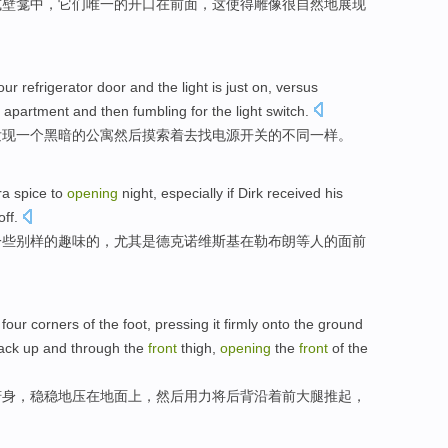
或
壁龛中
，它们
唯一
的
开口
在
前面
，
这使得
雕像
很
自然
地
展现
our
refrigerator
door
and
the
light
is just
on, versus
apartment
and then
fumbling
for the light
switch
.
发现
一个
黑暗
的
公寓
然后
摸索
着去找电源开关的
不同
一样。
ra
spice
to
opening
night,
especially if
Dirk
received
his
ff.
一些
别样的
趣味
的，
尤其是
德克诺维斯基
在
勒布朗等人的
面前
h
four
corners
of
the
foot
,
pressing
it
firmly onto
the ground
ack
up and
through
the
front
thigh
,
opening
the
front
of the
俯身
，
稳稳地
压
在
地面
上，
然后
用力
将
后背
沿着
前
大腿推起
，