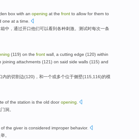
den
box
with an
opening
at
the
front
to allow
for
them
to
d
one
at
a
time
.
木箱
中，
通过
开口
他们
可以
看到
各种
刺激
。
测试
时每次
一条
ening
(119) on
the
front
wall
, a
cutting
edge
(120)
within
e
joining attachments (121) on said side walls (115) and
口
内
的
切割
边
(120)，
和
一个
或
多个
位于侧壁(115,116)的
模
te
of
the station
is
the
old
door
opening
.
城
门洞
。
of the
giver
is
considered improper
behavior.
之举。