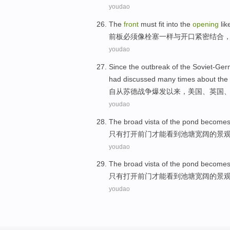
youdao
The
front
must
fit into the
opening
lik
前
板
必须
像
栓塞
一样与
开口
紧密结合
youdao
Since the
outbreak
of
the Soviet-Ge
had
discussed
many
times about
the
自从
苏德
战争
爆发
以来，
美国
、
英国
youdao
The
broad
vista
of the
pond
become
只有
打开
前门
才能
看到
池塘
宽阔
的
景
youdao
The
broad
vista
of the
pond
become
只有
打开
前门
才能
看到
池塘
宽阔
的
景
youdao