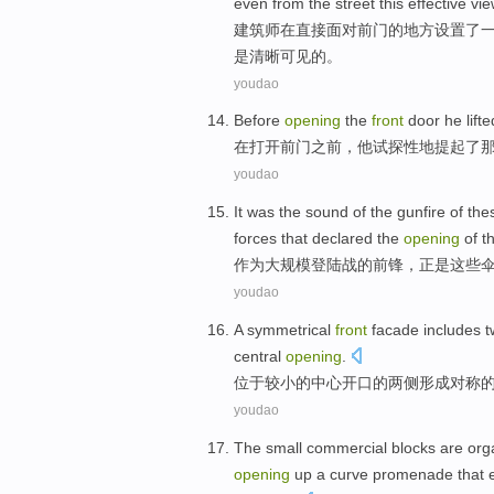
even
from
the street
this
effective
vie
建筑师
在
直接
面对前门
的地方
设置了
是
清晰
可见
的。
youdao
Before
opening
the
front
door
he
lifte
在
打开
前门
之前
，
他
试探性地提起了
youdao
It was
the
sound
of
the
gunfire
of
the
forces that declared the
opening
of t
作为大规模
登陆
战
的
前锋，正是
这些
youdao
A symmetrical
front
facade
includes
t
central
opening
.
位于
较小的
中心
开口
的
两侧
形成
对称
youdao
The
small
commercial
blocks
are org
opening
up
a
curve promenade
that 