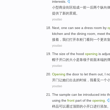
interests.
小型
商业
街区
组成一前一后
两个
纵向
提供了新的景观。
youdao
Next
,
one
can
see
a
dress
room
by
o
kitchen
and
the dining
room,
meet
th
接着
，
我们
打开
衣柜
门
看到
一个
更衣
youdao
The
size
of
the
hood
opening
is
adju
帽子
开口
的
大小
是
靠
领子
前面
末端
的
youdao
Opening
the door
to let
them
out
,
I
no
开门
让
她们
出去
的
时候，
我
看见
一个
youdao
The
sample
can be
introduced
into
t
using
the
front
part of the
opening
.
样品
可以
通过
顶部
的
小
开口
进行添加