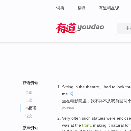
词典
翻译
有道精品课
中
有道 - 网易旗下搜索
双语例句
Sitting in
the theatre
,
I
had to
look
thr
全部
me
.
口语
坐在
电影
院里，
我
不得不
从我
前面
两
书面语
youdao
论文
Very often
such
statues
were
enclos
was
at
the
front
,
making
it
natural
for
原声例句