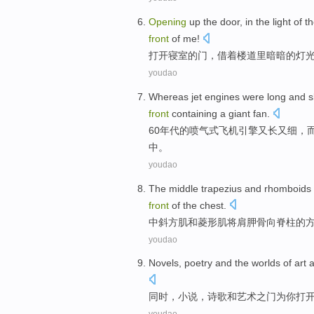
Opening
up
the
door
, in the
light
of
t
front
of me!
打开
寝室
的
门
，借着
楼道里
暗暗
的
灯
youdao
Whereas jet
engines
were long and
s
front
containing
a
giant
fan
.
60年代
的
喷气式
飞机
引擎
又
长又
细
，
中。
youdao
The middle
trapezius
and
rhomboids
front
of
the
chest.
中
斜方肌
和
菱形
肌将
肩胛骨
向
脊柱
的
youdao
Novels
,
poetry
and
the worlds of
art
a
同时，
小说
，
诗歌
和
艺术
之门为
你打