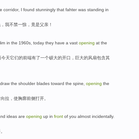
he
corridor
,
I
found stunningly that
fahter was
standing in
光
，
我
不禁一惊，
竟是
父亲！
lim
in the
1960
s
,
today
they
have
a
vast
opening
at
the
而
今天
它们
的
前端
有
了一个
硕大的
开口
，巨大
的
风扇包含其
draw the shoulder blades toward
the
spine
,
opening
the
方向拉，使胸廓
前侧
打开
。
nd ideas are
opening
up in
front
of
you
almost incidentally.
开。