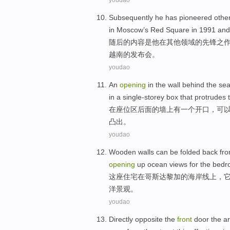
youdao
Subsequently
he
has pioneered
othe
in Moscow’s Red Square
in
1991
and
随后
的
内容是
他
在
其他
领域
的
先锋
之作
越南
的
发布会
。
youdao
An
opening
in
the wall
behind
the
sea
in
a
single-storey
box
that
protrudes
在
座位
区
后面
的
墙上
有
一
个
开口
，
可
凸出
。
youdao
Wooden
walls
can be
folded back
fro
opening
up
ocean
views
for the
bedr
这座
住宅
在
哥斯达黎加
的
海岸线
上，
洋
景观
。
youdao
Directly
opposite
the
front
door
the
ar