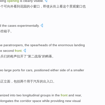
wing
opening
is
clearly
visible
.
一个
可
向
外
看到
花园
的
小
窗口
，
即使
从
街上
看
这个
景观
窗口
也
d
the
cases
experimentally.
那些箱子。
se
paratroopers
, the spearheads of the enormous
landing
he
second
front
.
伞兵
们
的
枪声
拉开
了“第
二战
场”的帏幕。
wo
large ports
for
cars
,
positioned
either side
of
a
smaller
的正
立面
，
包括
两个
用于
汽车
的出入口。
anized into
two
longitudinal
groups
in
the
front
and rear,
elongates the
corridor
space
while providing
new
visual