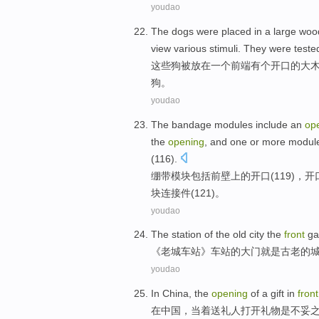
youdao
The
dogs
were
placed in
a
large
woo
view
various
stimuli
. They were
teste
这些
狗
被
放在
一
个
前端
有
个
开口
的
大
狗。
youdao
The bandage
modules
include
an
op
the
opening
,
and
one
or
more
modul
(116).
绷带
模块
包括
前
壁上
的
开口
(119)，开
块
连接件(121)。
youdao
The
station
of the old
city
the
front
ga
《老城
车站
》车站
的
大门
就是
古老
的
youdao
In
China
, the
opening
of a
gift
in
front
在
中国
，当着
送礼人
打开
礼物
是
不妥