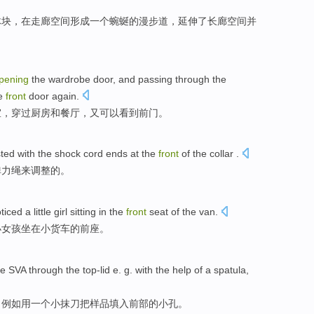
体块，
在
走廊
空间
形成
一个
蜿蜒
的漫步道，延伸了长廊空间
并
pening
the wardrobe
door
, and
passing through
the
e
front
door
again
.
室
，
穿过
厨房
和
餐厅
，
又
可以
看到
前门
。
sted
with the shock
cord
ends at
the
front
of the
collar
.
弹力
绳
来调整
的
。
ticed
a
little
girl
sitting in
the
front
seat
of
the
van
.
小
女孩
坐在
小货车
的
前
座
。
he
SVA
through
the top-lid
e. g.
with
the help
of
a
spatula
,
。
例如
用
一
个
小抹刀把
样品填
入
前部
的
小孔
。