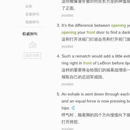
这些
雕像
通常
被
封闭
在
长方形
的
神龛
全部
了
正面
。
音频例句
youdao
视频例句
It
's the
difference
between
opening
y
opening
your
front
door to
find
a
dark
权威例句
这
和
打开
冰箱门
灯
就
会亮和打开
前门
youdao
go
返回词典
Such
a rematch
would
add
a
little
ext
top
ring
right
in
front
of
LeBron
before tipo
这样
的
重
赛
将会
给我们的揭幕战
增添
领取
自己
的总冠军
戒指
。
youdao
An
exhale
is sent
down through
eac
and
an equal
force
is now pressing
b
hips
.
呼气时
，
顺着
脚
的
四个
方向慢慢向下
打开
胯
部
。
youdao