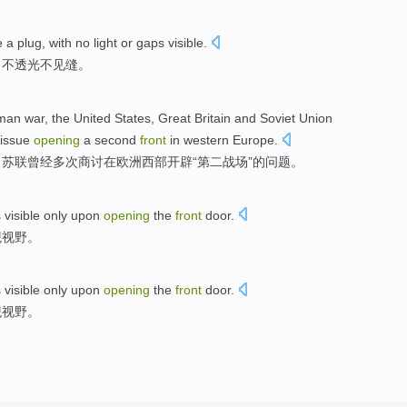
e
a
plug
, with
no
light or gaps
visible
.
，
不
透光
不见
缝。
rman
war
,
the United States
,
Great Britain
and
Soviet Union
issue
opening
a
second
front
in
western
Europe
.
、
苏联
曾经
多次
商讨
在
欧洲
西部
开辟“
第二战
场”
的
问题
。
s
visible
only
upon
opening
the
front
door
.
观视野。
s
visible
only
upon
opening
the
front
door
.
观视野。