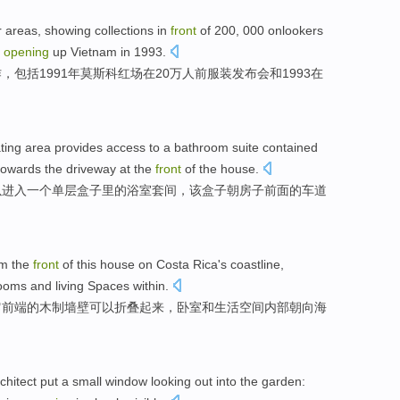
r
areas
, showing collections in
front
of
200, 000 onlookers
opening
up
Vietnam
in 1993.
，包括1991年莫斯科红场在20万人
前
服装发布会
和
1993在
ting
area
provides
access to
a
bathroom
suite contained
towards
the
driveway
at
the
front
of
the
house.
以
进入
一
个
单层
盒子
里
的
浴室
套间
，该盒子
朝
房子
前面
的
车道
m the
front
of
this house
on
Costa Rica
's
coastline
,
ooms
and
living
Spaces
within
.
它
前端
的
木制
墙壁
可以
折叠
起来
，
卧室
和
生活
空间
内部朝向
海
chitect
put
a
small
window
looking
out
into
the
garden
: