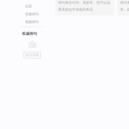
例句来自VOA、美剧等，您可以边
例句
全部
看美剧边学地道的美语。
等，
音频例句
视频例句
权威例句
go
返回词典
top