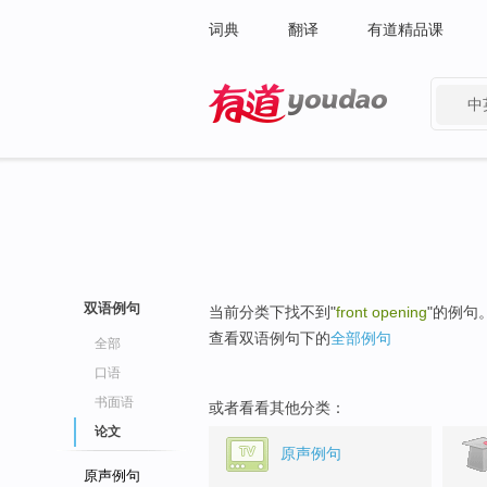
词典
翻译
有道精品课
中
有道 - 网易旗下搜索
双语例句
当前分类下找不到"
front opening
"的例句
查看双语例句下的
全部例句
全部
口语
书面语
或者看看其他分类：
论文
原声例句
原声例句