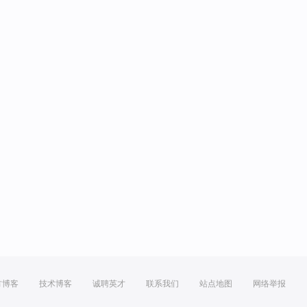
方博客
技术博客
诚聘英才
联系我们
站点地图
网络举报