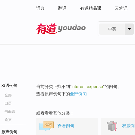
词典
翻译
有道精品课
云笔记
中英
有道 - 网易旗下搜索
双语例句
当前分类下找不到"
interest expense
"的例句。
查看原声例句下的
全部例句
全部
口语
书面语
或者看看其他分类：
论文
双语例句
权威例
原声例句