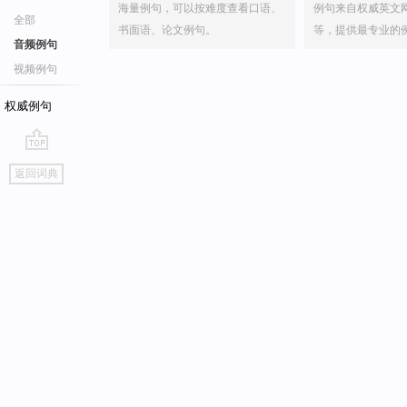
海量例句，可以按难度查看口语、
例句来自权威英文
全部
书面语、论文例句。
等，提供最专业的
音频例句
视频例句
权威例句
go
返回词典
top