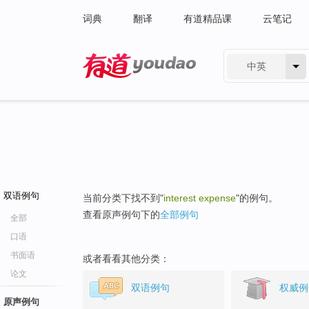
词典
翻译
有道精品课
云笔记
中英
有道 - 网易旗下搜索
双语例句
当前分类下找不到"
interest expense
"的例句。
查看原声例句下的
全部例句
全部
口语
书面语
或者看看其他分类：
论文
双语例句
权威例
原声例句