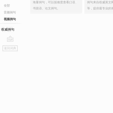
海量例句，可以按难度查看口语、
例句来自权威英文
全部
书面语、论文例句。
等，提供最专业的
音频例句
视频例句
权威例句
go
返回词典
top