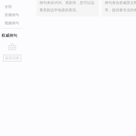
例句来自VOA、美剧等，您可以边
例句来自权威英文
全部
看美剧边学地道的美语。
等，提供最专业的
音频例句
视频例句
权威例句
go
返回词典
top