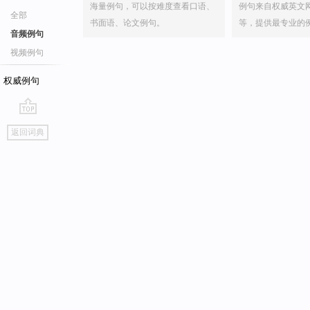
海量例句，可以按难度查看口语、
例句来自权威英文
全部
书面语、论文例句。
等，提供最专业的
音频例句
视频例句
权威例句
go
返回词典
top