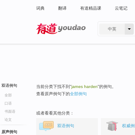
词典
翻译
有道精品课
云笔记
中英
有道 - 网易旗下搜索
双语例句
当前分类下找不到"
james harden
"的例句。
查看原声例句下的
全部例句
全部
口语
书面语
或者看看其他分类：
论文
双语例句
权威例
原声例句