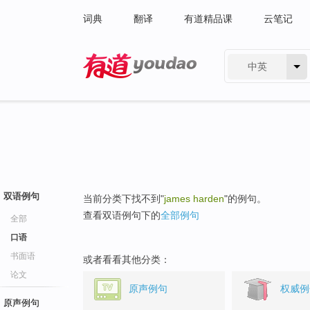
词典
翻译
有道精品课
云笔记
中英
有道 - 网易旗下搜索
双语例句
当前分类下找不到"
james harden
"的例句。
查看双语例句下的
全部例句
全部
口语
书面语
或者看看其他分类：
论文
原声例句
权威例
原声例句