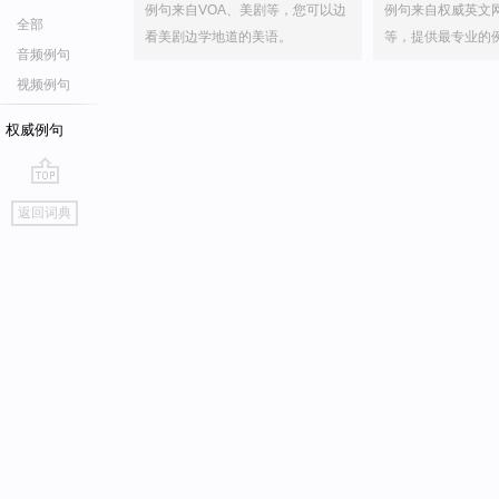
例句来自VOA、美剧等，您可以边
例句来自权威英文
全部
看美剧边学地道的美语。
等，提供最专业的
音频例句
视频例句
权威例句
go
返回词典
top