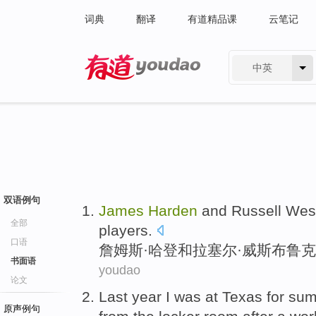
词典
翻译
有道精品课
云笔记
中英
有道 - 网易旗下搜索
双语例句
James
Harden
and
Russell
Wes
全部
players
.
口语
詹姆斯·
哈登
和
拉塞尔·
威斯布鲁克
书面语
youdao
论文
Last year
I
was
at
Texas for
sum
原声例句