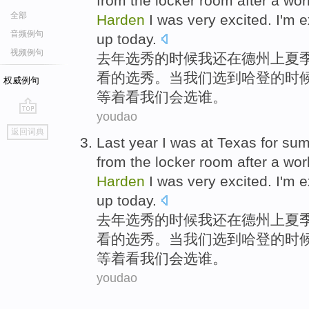
from
the
locker
room
after
a
wor
全部
Harden
I
was very excited.
I
'm
e
音频例句
up today.
视频例句
去年
选秀
的时候
我
还
在
德州
上
夏
看
的选秀。
当
我们
选到哈登
的时
权威例句
等着看我们会选
谁
。
youdao
go
返回词典
top
Last year
I
was
at
Texas for
sum
from
the
locker
room
after
a
wor
Harden
I
was very excited.
I
'm
e
up today.
去年
选秀
的时候
我
还
在
德州
上
夏
看
的选秀。
当
我们
选到哈登
的时
等着看我们会选
谁
。
youdao