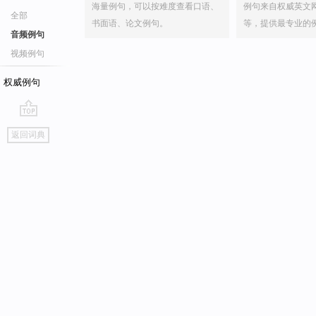
海量例句，可以按难度查看口语、
例句来自权威英文
全部
书面语、论文例句。
等，提供最专业的
音频例句
视频例句
权威例句
go
返回词典
top