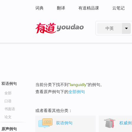
词典
翻译
有道精品课
云笔记
中英
有道 - 网易旗下搜索
双语例句
当前分类下找不到"
languidly
"的例句。
查看原声例句下的
全部例句
全部
口语
书面语
或者看看其他分类：
论文
双语例句
权威例
原声例句