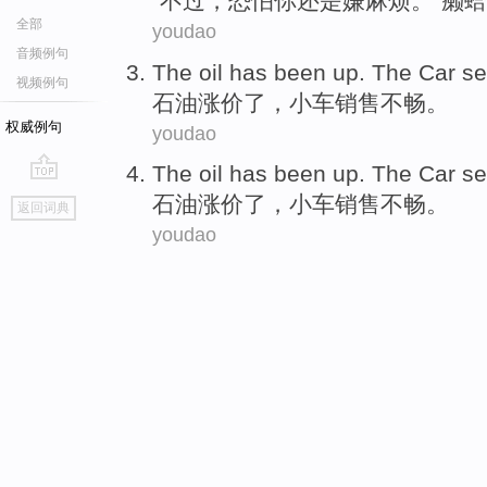
“
不过
，
恐怕
你
还是嫌
麻烦
。”
癞蛤
全部
youdao
音频例句
The
oil
has been
up
.
The Car
se
视频例句
石油
涨价了
，
小车
销售
不畅
。
权威例句
youdao
The
oil
has been
up
.
The Car
se
go
石油
涨价了
，
小车
销售
不畅
。
返回词典
top
youdao