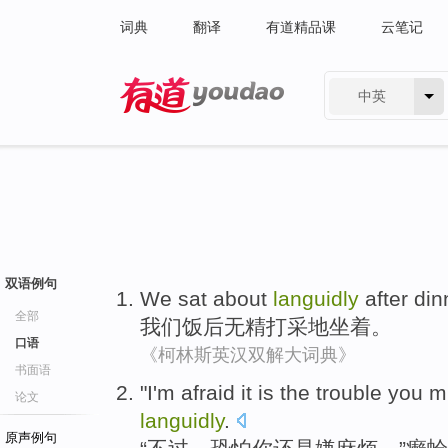
词典
翻译
有道精品课
云笔记
中英
有道 - 网易旗下搜索
双语例句
We
sat
about
languidly
after din
全部
我们
饭后
无精打采
地
坐着
。
口语
《柯林斯英汉双解大词典》
书面语
"
I'm afraid
it is the
trouble
you
m
论文
languidly
.
原声例句