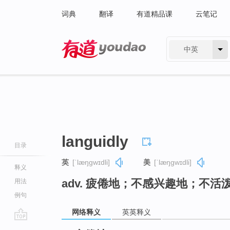
词典
翻译
有道精品课
云笔记
中英
有道 - 网易旗下搜索
languidly
目录
英
[ˈlæŋɡwɪdli]
美
[ˈlæŋɡwɪdli]
释义
adv. 疲倦地；不感兴趣地；不活
用法
例句
网络释义
英英释义
go