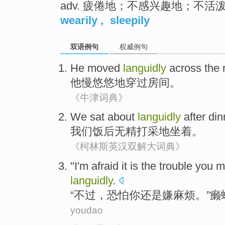
adv. 疲倦地；不感兴趣地；不活
wearily
,
sleepily
双语例句
权威例句
He
moved
languidly
across the
他
慢悠悠
地
穿过
房间
。
《牛津词典》
We
sat
about
languidly
after din
我们
饭后
无精打采
地
坐着
。
《柯林斯英汉双解大词典》
"
I'm afraid
it is the
trouble
you
m
languidly
.
“
不过
，
恐怕
你
还是嫌
麻烦
。”
癞
youdao