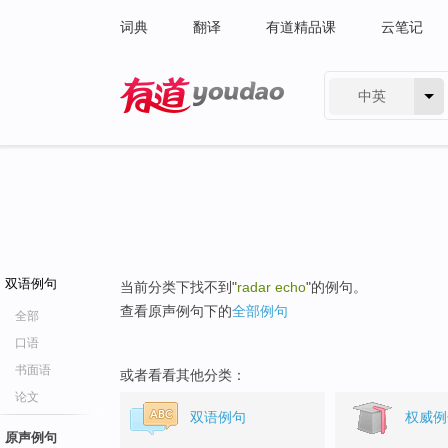
词典
翻译
有道精品课
云笔记
中英
有道 - 网易旗下搜索
双语例句
当前分类下找不到"
radar echo
"的例句。
查看原声例句下的
全部例句
全部
口语
书面语
或者看看其他分类：
论文
双语例句
权威例
原声例句