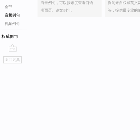
海量例句，可以按难度查看口语、
例句来自权威英文
全部
书面语、论文例句。
等，提供最专业的
音频例句
视频例句
权威例句
go
返回词典
top