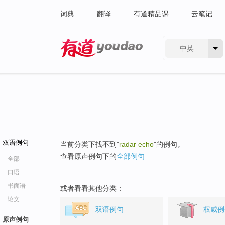
词典
翻译
有道精品课
云笔记
中英
有道 - 网易旗下搜索
双语例句
当前分类下找不到"
radar echo
"的例句。
查看原声例句下的
全部例句
全部
口语
书面语
或者看看其他分类：
论文
双语例句
权威例
原声例句