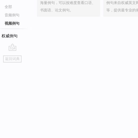
海量例句，可以按难度查看口语、
例句来自权威英文
全部
书面语、论文例句。
等，提供最专业的
音频例句
视频例句
权威例句
go
返回词典
top