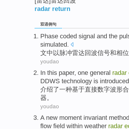
[雷达]雷达回波
radar return
双语例句
Phase
coded
signal
and
the
pul
simulated.
文中以
脉冲
雷达
回波
信号
和
相位
youdao
In this paper,
one
general
radar
DDWS
technology
is
introduced
介绍了
一种
基于
直接数字波形合
器
。
youdao
A
new moment
invariant
metho
flow
field
within
weather
radar
e