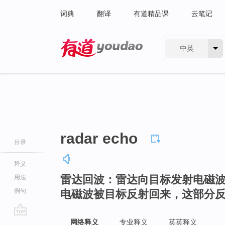
词典
翻译
有道精品课
云笔记
中英
有道 - 网易旗下搜索
radar echo
目录
释义
雷达回波：雷达向目标发射电磁
用法
例句
电磁波被目标反射回来，这部分
go
网络释义
专业释义
英英释义