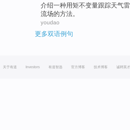
介绍
一
种
用矩不变量跟踪
天气
雷
流
场
的
方法
。
youdao
更多双语例句
关于有道
Investors
有道智选
官方博客
技术博客
诚聘英