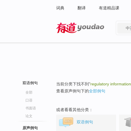
词典
翻译
有道精品课
中
有道 - 网易旗下搜索
双语例句
当前分类下找不到"
regulatory information
查看原声例句下的
全部例句
全部
口语
书面语
或者看看其他分类：
论文
双语例句
原声例句