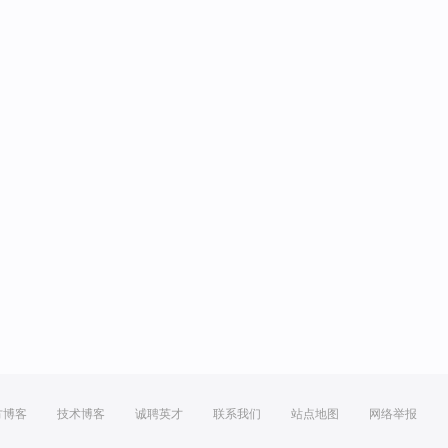
方博客
技术博客
诚聘英才
联系我们
站点地图
网络举报