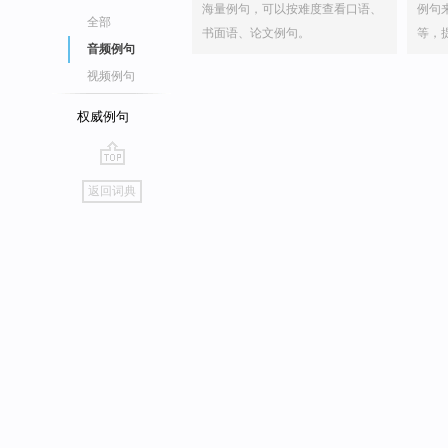
海量例句，可以按难度查看口语、
例句
全部
书面语、论文例句。
等，
音频例句
视频例句
权威例句
go
返回词典
top