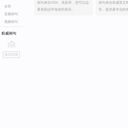
例句来自VOA、美剧等，您可以边
例句来自权威英文
全部
看美剧边学地道的美语。
等，提供最专业的
音频例句
视频例句
权威例句
go
返回词典
top