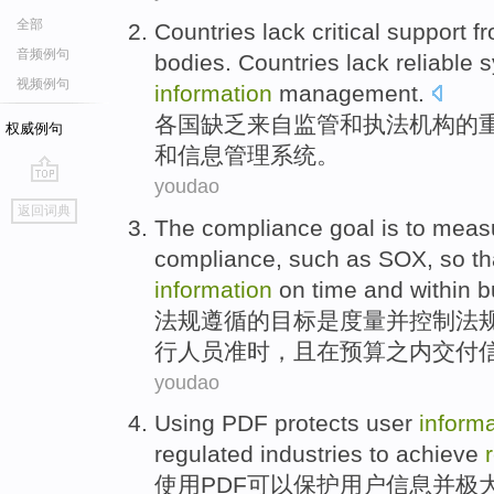
全部
Countries
lack
critical
support
f
音频例句
bodies
. Countries lack
reliable
s
视频例句
information
management
.
各国
缺乏
来自
监管
和
执法
机构
的
权威例句
和
信息
管理
系统
。
youdao
go
返回词典
top
The
compliance
goal
is
to
meas
compliance,
such as
SOX
,
so
th
information
on
time
and
within 
法规
遵循
的
目标
是
度量
并
控制
法
行
人员
准时
，
且
在预算之内
交付
youdao
Using
PDF
protects
user
inform
regulated
industries
to
achieve
使用
PDF
可以保护
用户
信息
并
极