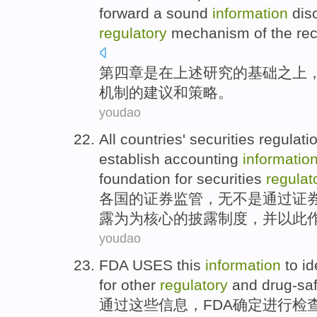
forward a
sound
information
dis
regulatory
mechanism
of the
re
第四
章
是
在
上述
研究
的
基础
之上
机制
的
建议
和策略。
youdao
All countries'
securities
regulati
establish
accounting
informatio
foundation
for
securities
regulat
各国
的
证券
监管
，
无不
是通过
证
露
为
为核心的披露
制度
，
并
以此
youdao
FDA
USES
this
information
to
id
for
other
regulatory
and drug-saf
通过
这些
信息
，
FDA
确定
进行
检