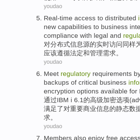
youdao
Real-time
access
to
distributed
new
capabilities
to
business
int
compliance with
legal
and
regul
对
分布式
信息源
的
实时
访问
同样
应该
遵循
法定
和
管理
需求
。
youdao
Meet
regulatory
requirements
b
backups
of
critical
business
inf
encryption
options
available for
通过
IBM
i 6.1的
高级
加密
选项
(ad
满足
了对
重要
商业
信息
的
静态
数
求
。
youdao
Members
also
enjoy
free acces