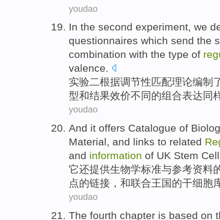
youdao
In
the second
experiment
, we
d
questionnaires
which send the
combination
with
the
type
of
reg
valence
.
实验
二
根据
调节性
匹配理论
编制
型
和
结果
效
价
不同
的
组合
表达
同
youdao
And it
offers
Catalogue
of
Biolog
Material
, and
links
to
related
Re
and
information
of UK
Stem Cell
它
还提供
生物学
标准
与
参考
资料
点
的
链接
，和
联合
王国的
干细胞
youdao
The fourth
chapter
is
based
on