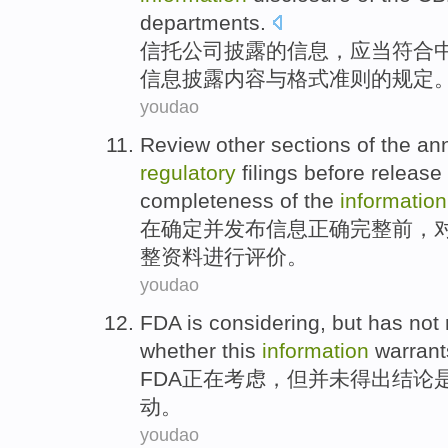
departments
.
信托
公司
披露
的
信息
，
应当
符合
信息
披露
内容
与
格式
准则
的
规定
youdao
Review
other
sections
of
the
an
regulatory
filings
before
release
completeness
of the
information
在确定
并
发布
信息
正确完整
前
，
整
资料
进行评价
。
youdao
FDA
is considering
,
but
has not
whether
this
information
warrant
FDA
正在
考虑，
但
并未
得出结论
动。
youdao