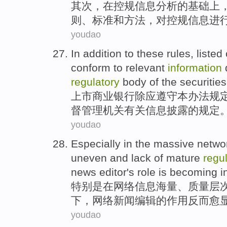
其次
，
在
控
规
信息
分析
的
基础上
则
、
标准
和
方法
，对控规信息进
youdao
In addition
to
these
rules
,
listed
conform
to
relevant
information
regulatory
body
of the
securities
上市
商业
银行
除
应
遵守
本
办法
规
督管理
机关
有关
信息
披露的规定
youdao
Especially in
the
massive
netwo
uneven
and
lack
of
mature
regu
news
editor
's
role
is
becoming in
特别是
在
网络
信息
海量
、
质量
层
下
，网络
新闻
编辑
的
作用
反而
愈
youdao