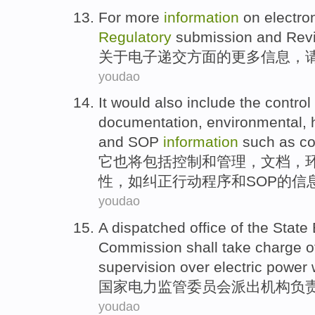
For
more
information
on
electro
Regulatory
submission
and
Rev
关于
电子
递交
方面的
更多
信息
，
youdao
It
would also
include
the
control
documentation
,
environmental
,
and
SOP
information
such as
co
它
也
将
包括
控制
和
管理
，
文档
，
性
，
如
纠正
行动
程序
和
SOP
的
信
youdao
A
dispatched
office
of
the
State
Commission
shall take charge
o
supervision
over electric
power
国家
电力
监管
委员会
派出
机构
负
youdao