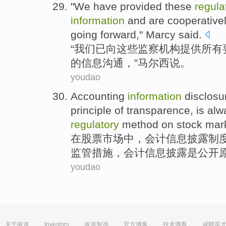
"
We
have
provided
these
regula
information
and
are
cooperative
going forward,"
Marcy
said
.
“
我们
已
向
这些
监察
机构
提供
所有
的信息沟通，”
马尔西
说。
youdao
Accounting
information
disclosu
principle
of
transparence,
is
alw
regulatory
method
on
stock
mar
在
股票市场
中
，
会计
信息
披露
制
监管
措施，会计信息披露是公开
youdao
关于有道
Investors
有道智选
官方博客
技术博客
诚聘英