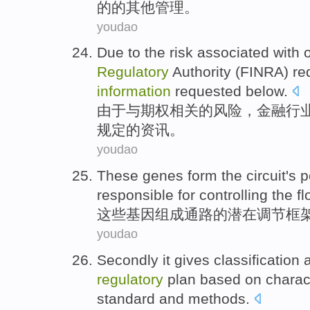
的
的
其他
管理
。
youdao
Due to
the
risk
associated
with
Regulatory
Authority
(
FINRA
)
re
information
requested
below
.
由于
与
期权
相关
的
风险
，
金融
行
规定的
资讯
。
youdao
These
genes
form
the
circuit
's
p
responsible for
controlling
the
fl
这些
基因
组成
通路
的
潜在
调节
框
youdao
Secondly
it gives
classification
regulatory
plan
based on
charac
standard
and
methods
.