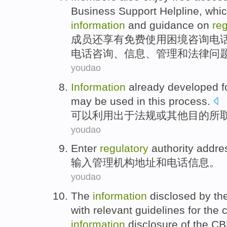
Business
Support
Helpline
,
whi
information
and
guidance
on
reg
成员
还
享有
免费
使用
困境
咨询
电
电话
咨询
、
信息
、
管理
和
法律
问
youdao
Information
already
developed
f
may be
used in
this process.
可以
利用出于
法规
或
其他
目的
所
youdao
Enter
regulatory
authority
addre
输入
管理
机构
地址
和
电话
信息
。
youdao
The
information
disclosed
by th
with
relevant
guidelines
for the
information
disclosure
of the
CB