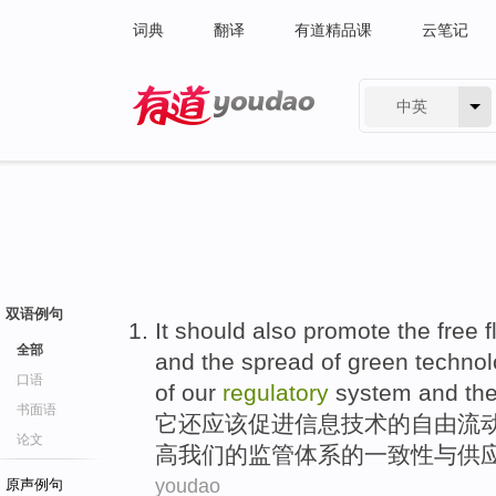
词典
翻译
有道精品课
云笔记
中英
有道 - 网易旗下搜索
双语例句
It
should
also
promote
the
free
f
全部
and
the
spread
of
green
technol
口语
of
our
regulatory
system
and
th
书面语
它
还
应该
促进
信息
技术
的
自由
流
论文
高
我们
的
监管
体系
的
一致性
与
供
youdao
原声例句