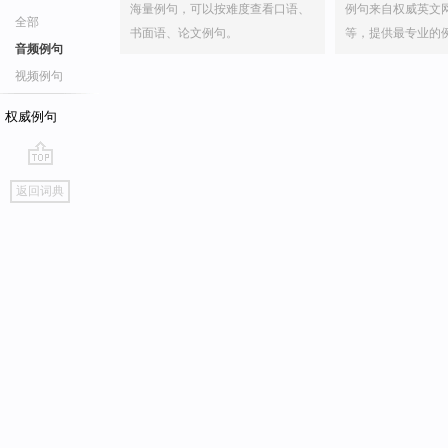
海量例句，可以按难度查看口语、
例句来自权威英文
全部
书面语、论文例句。
等，提供最专业的
音频例句
视频例句
权威例句
go
返回词典
top