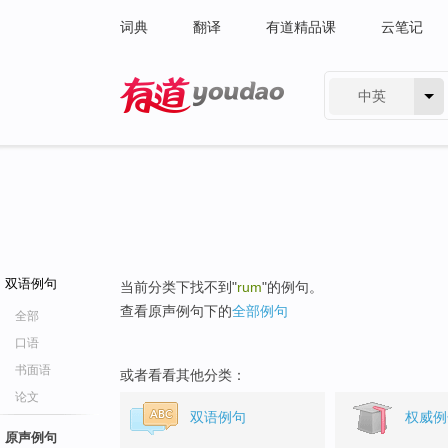
词典
翻译
有道精品课
云笔记
中英
有道 - 网易旗下搜索
双语例句
当前分类下找不到"
rum
"的例句。
查看原声例句下的
全部例句
全部
口语
书面语
或者看看其他分类：
论文
双语例句
权威例
原声例句