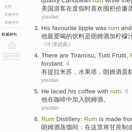
quality
Caribbean
rum
while the
全部
美国
游客
在
度假
时
喜欢
囤积
价廉
音频例句
youdao
视频例句
His
favourite
tipple was
rum
an
权威例句
他
最爱
喝
的饮料是朗姆酒加柠檬
《牛津词典》
go
There are
Tiramisu
, Tutti Frutti,
返回词典
top
fondant
.
有
提拉米苏
，水果塔，
朗姆酒
蛋
youdao
He
laced his
coffee
with
rum
.
他
在
咖啡
中加入朗姆酒
。
youdao
Rum
Distillery
:
Rum
is
made fro
朗姆酒
蒸馏间
：在这里将甘蔗
制