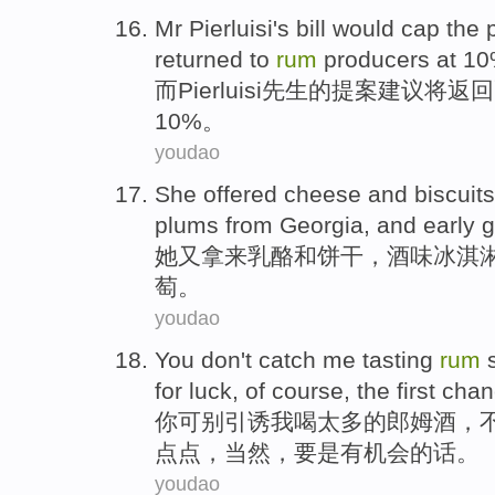
Mr Pierluisi's bill would
cap
the
returned
to
rum
producers
at
10
而
Pierluisi
先生
的
提案建议将
返回
10%。
youdao
She
offered
cheese
and
biscuits
plums from
Georgia
, and
early
g
她
又拿来
乳酪
和
饼干
，
酒味
冰淇
萄
。
youdao
You
don't
catch
me
tasting
rum
for
luck
,
of course
, the first
chan
你
可
别
引诱
我
喝
太多
的
郎姆
酒，
点点，
当然
，要是
有机会的话
。
youdao