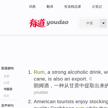
词典
翻译
有道精品课
云笔记
中英
有道 - 网易旗下搜索
双语例句
Rum
,
a
strong
alcoholic drink,
w
全部
cane
,
is also
an
export
.
口语
朗姆酒
，
一
种
从
甘蔗
中
提取出来
书面语
youdao
论文
American
tourists
enjoy
stockin
原声例句