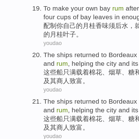
To make
your
own
bay
rum
afte
four
cups
of
bay
leaves
in
enou
配制
你
自己的
月桂
香味
须
后水，
的月桂
叶子
。
youdao
The
ships
returned to
Bordeaux
and
rum
,
helping
the city
and its
这些
船只
满载着
棉花
、
烟草
、
糖
及其
商人
致富。
youdao
The
ships
returned to
Bordeaux
and
rum
,
helping
the city
and its
这些
船只
满载着
棉花
、
烟草
、
糖
及其
商人
致富。
youdao