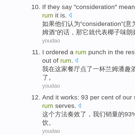
If
they
say
"
consideration
"
mean
rum
it
is
.
如果
他们
认为
“
consideration
”(意
姆酒
”的话，
那
它
就代表椰子味朗
youdao
I
ordered
a
rum
punch
in
the res
out
of
rum
.
我
在
这家
餐厅
点了
一杯
兰姆
潘趣
了
。
youdao
And
it
works: 93 per cent
of
our
rum
serves.
这个
方法奏效了，
我们
销量
的
93
饮。
youdao