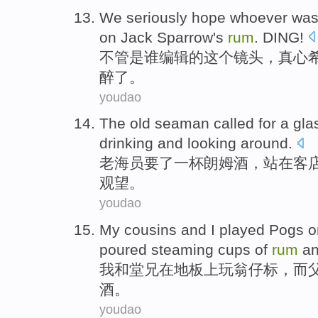
We
seriously
hope
whoever
wa
on
Jack
Sparrow's
rum
. DING!
不管是谁
编辑
的
这个
镜头
，
真心
醉
了。
youdao
The old seaman called
for
a gla
drinking
and
looking
around
.
老海
员要了
一杯
朗姆酒
，
站在
客
观望。
youdao
My
cousins
and
I played
Pogs
o
poured steaming
cups
of
rum
an
我
和
堂兄
在
地板上
玩
翁仔
标，
而
酒。
youdao