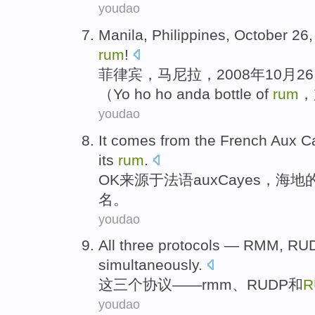
youdao
Manila
,
Philippines
,
October
26
rum
!
菲律宾
，
马尼拉
，2008年
10月
26
（Yo ho ho and
a
bottle of
rum
，
youdao
It
comes
from the
French
Aux
C
its
rum
.
OK
来源于
法语
aux
Cayes
，
海
地
名
。
youdao
All
three
protocols
—
RMM
, RU
simultaneously
.
这
三个
协议
——
rmm
、RUDP
和
R
youdao