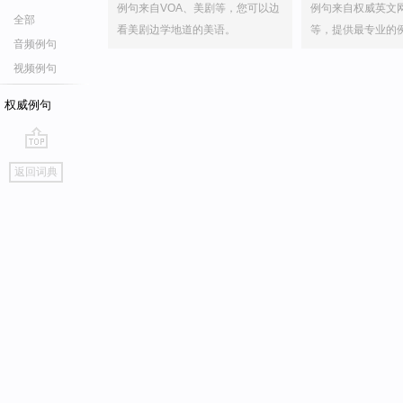
例句来自VOA、美剧等，您可以边
例句来自权威英文
全部
看美剧边学地道的美语。
等，提供最专业的
音频例句
视频例句
权威例句
go
返回词典
top