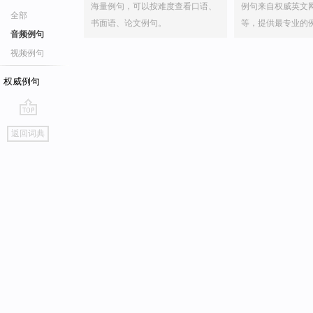
海量例句，可以按难度查看口语、
例句来自权威英文
全部
书面语、论文例句。
等，提供最专业的
音频例句
视频例句
权威例句
go
返回词典
top