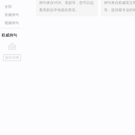
例句来自VOA、美剧等，您可以边
例句来自权威英文
全部
看美剧边学地道的美语。
等，提供最专业的
音频例句
视频例句
权威例句
go
返回词典
top