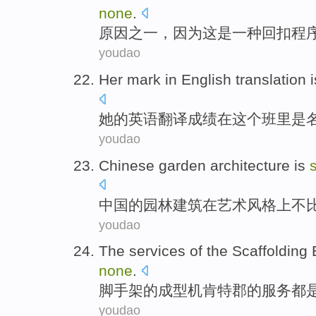
none
.
原因
之一
，
因为
这
是
一种
回扣
程
youdao
Her
mark
in
English
translation
i
她
的
英语
翻译
成绩
在
这个
班里
是
youdao
Chinese
garden
architecture
is
中国
的
园林
建筑
在
艺术
风格
上不
youdao
The
services
of
the
Scaffolding
none
.
脚手架
的
成型机
肯特郡
的
服务
都
youdao