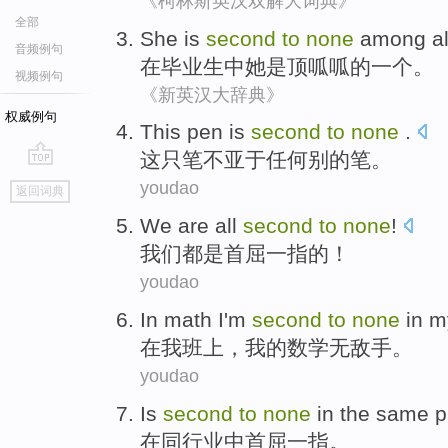
《柯林斯英汉双解大词典》
全部
She
is
second
to
none
among
a
音频例句
在
毕业生
中
她
是
顶呱呱的
一个。
视频例句
《新英汉大辞典》
权威例句
This
pen
is
second
to
none
.
这
只
笔
不亚于任何别的笔。
go
youdao
返回词典
top
We
are all
second
to
none
!
我们
都
是
首屈一指
的！
youdao
In
math
I
'm
second
to
none
in
m
在
我
班上
，
我
的
数学无敌手
。
youdao
Is
second
to
none
in
the same p
在
同行业
中
首屈一指
。