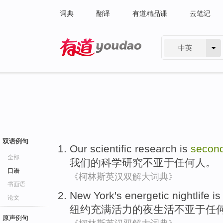
词典
翻译
有道精品课
云笔记
中英
有道 - 网易旗下搜索
双语例句
Our
scientific
research
is
secon
全部
我们
的
科学
研究
不亚于
任何人。
口语
《柯林斯英汉双解大词典》
书面语
New York
's energetic
nightlife
i
论文
纽约
充满
活力的夜生活不亚于任
原声例句