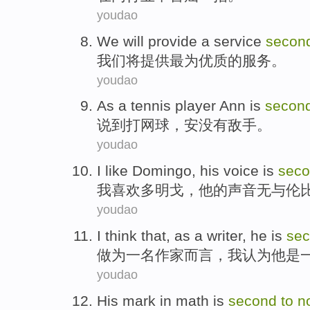
youdao
We
will
provide
a
service
secon
我们
将
提供
最为优质
的
服务
。
youdao
As
a tennis
player
Ann
is
secon
说到
打
网球，
安
没有敌手。
youdao
I
like
Domingo
,
his
voice
is
sec
我
喜欢
多明戈
，
他
的
声音
无与伦
youdao
I
think that
,
as
a
writer
,
he
is
se
做为
一
名作家而言
，
我
认为
他
是
youdao
His
mark
in
math
is
second
to
n