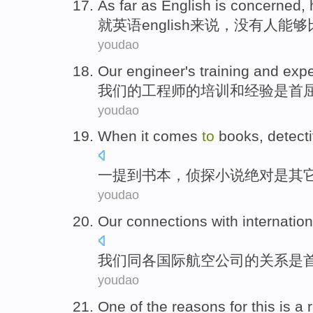
As
far as
English
is concerned
,
就
英语
english
来说，没有人能够
youdao
Our
engineer
's
training
and
expe
我们
的
工程师
的
培训
和
经验
是
首
youdao
When it comes
to
books
,
detect
一
提到
书本
，
侦探
小说绝对
是其
youdao
Our
connections with
internation
我们
同
各国际
航空公司
的关系
是
youdao
One of
the
reasons
for
this
is
a