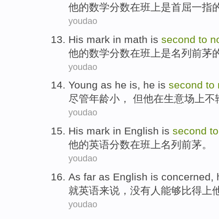
他的
数学
分数
在
班上
是
首屈一指
youdao
His
mark
in
math
is
second
to
n
他的
数学
分数
在
班上
是
名列前茅
youdao
Young
as he is,
he
is
second
to
尽管
年龄小
， 但
他
在生意场上不
youdao
His
mark
in
English
is
second
t
他的
英语
分数
在
班上
名列前茅
。
youdao
As
far as
English
is
concerned
,
就
英语
来说
，没有人能够
比得上
youdao