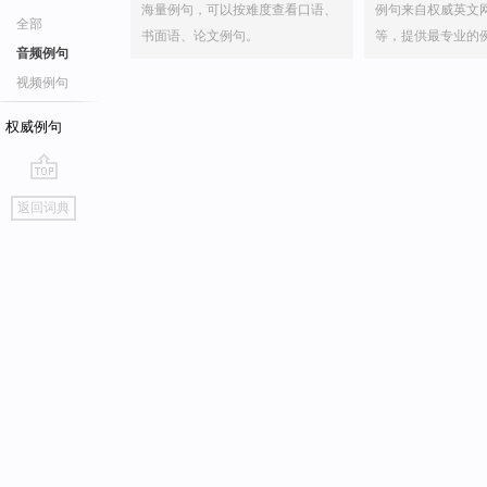
海量例句，可以按难度查看口语、
例句来自权威英文
全部
书面语、论文例句。
等，提供最专业的
音频例句
视频例句
权威例句
go
返回词典
top