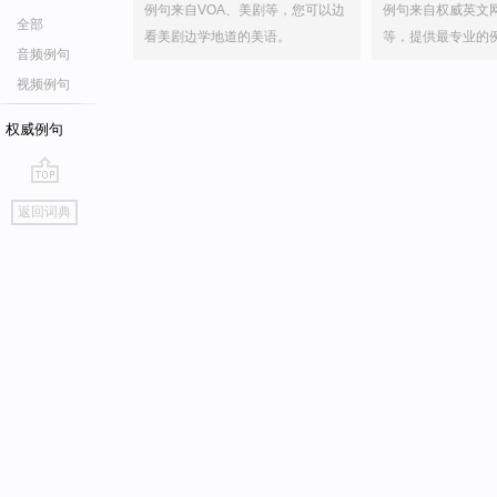
例句来自VOA、美剧等，您可以边
例句来自权威英文
全部
看美剧边学地道的美语。
等，提供最专业的
音频例句
视频例句
权威例句
go
返回词典
top