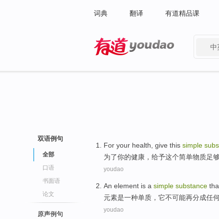
词典
翻译
有道精品课
中
有道 - 网易旗下搜索
双语例句
For
your
health
,
give
this
simple
subs
全部
为了
你
的
健康
，
给予
这个
简单
物质足
口语
youdao
书面语
An element
is
a
simple
substance
tha
论文
元素
是
一种
单质
，
它
不
可能
再
分成
任
youdao
原声例句