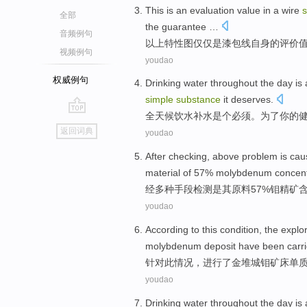
This
is
an
evaluation
value
in a
wire
全部
the
guarantee …
音频例句
以上特性图仅仅
是
漆包线
自身的
评
价
视频例句
youdao
权威例句
Drinking
water throughout the day
is
simple
substance
it deserves
.
全天候饮水
补水
是个
必须
。
为了
你
的
go
返回词典
youdao
top
After
checking
, above problem
is
cau
material
of 57%
molybdenum
concent
经
多种手段检测
是
其
原料
57%
钼
精矿
youdao
According to
this
condition
, the
explo
molybdenum deposit have been
carr
针对
此
情况
，
进行
了
金堆城
钼矿床单
youdao
Drinking water
throughout the day
is