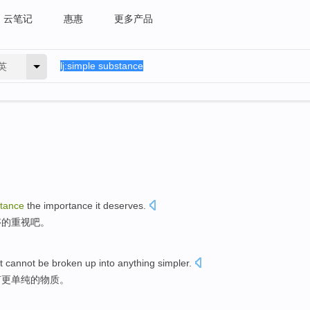
云笔记
惠惠
更多产品
英
tance
the
importance it deserves
.
够
的
重视
吧。
t
cannot
be
broken up into
anything
simpler
.
何
更单纯
的物质。