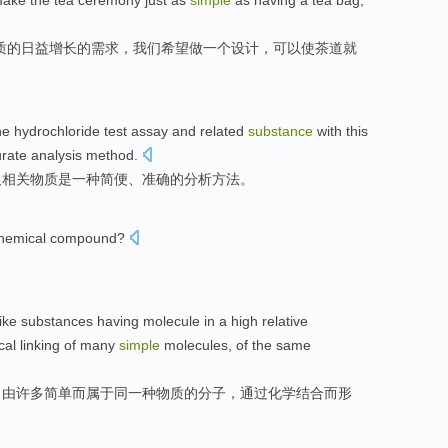
ake
the tea
ceremony
just
as
simple
as
having a
tea
bag
,"
质
的日益
增长
的
需求
，
我们
希望
做
一
个
设计
，
可以
使
茶道
就
。
ne
hydrochloride
test
assay
and
related
substance
with
this
rate
analysis
method.
及
相关
物质
是
一
种
简便
、
准确
的
分析
方法。
hemical compound
?
-like substances having
molecule in
a high
relative
cal
linking
of
many
simple
molecules
,
of
the same
。由
许多
简单
而
属于
同一
种物质
的
分子
，
通过
化学
结合
而
形