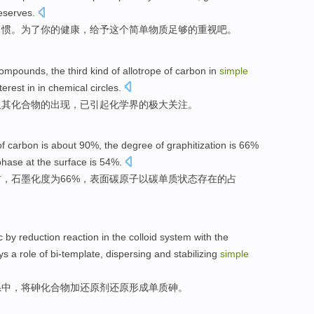
deserves
.
习惯
。
为了
你
的
健康
，
给予
这个
简单
物质足够
的
重视
吧。
ompounds
,
the third
kind
of
allotrope
of
carbon
in
simple
terest
in in
chemical
circles
.
及其
化合物
的
出现，
已
引起
化学
界
的
极大
关注
。
of
carbon
is
about
90%, the
degree
of
graphitization
is 66%
hase at
the
surface
is 54%.
右
，石墨化
度
为
66%，
表面
碳原子以碳
单质
状态存在
的
占
c
by
reduction reaction
in
the
colloid
system
with
the
ys a role of bi-template, dispersing and stabilizing
simple
系
中
，将砷化合物加还原剂
还原
形成
单质
砷。