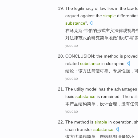
The
legitimacy
of
law
lies in
the
law
f
argued against
the
simple
differentia
substance
".
在
马克斯·
韦伯
的
形式
主义
法律观
视野
对法律
范式
的
研究
简单
地做
“形式”与“
youdao
CONCLUSION
:
the
method
is proved
related
substance
in
clozapine
.
结论
：
该
方法
简便
可靠
、专属性强，
youdao
The utility model has the advantages
toxic
substance
is
remained
. The uti
本产品
结构
简单
，
设计
合理
，
没有
任
youdao
The
method
is
simple
in
operation
,
sh
chain
transfer
substance
.
该
方法
操作
简单
，
链
转移
剂用量
较小