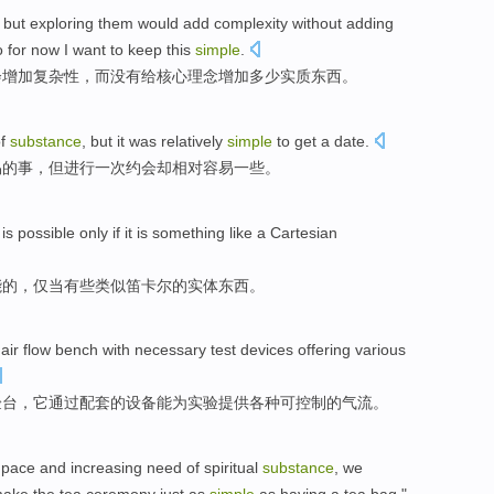
,
but
exploring
them
would
add
complexity
without
adding
o for now I want
to
keep this
simple
.
会
增加
复杂性
，
而没有
给
核心
理念
增加
多少
实质东西
。
f
substance
,
but
it was
relatively
simple
to get
a
date
.
易的事，
但
进行一次约会
却
相对
容易一些。
is
possible
only
if
it is
something
like a
Cartesian
能的
，
仅
当
有些
类似
笛卡尔
的
实体东西
。
air
flow
bench
with
necessary
test
devices
offering
various
验台
，它
通过
配套的
设备
能为
实验
提供
各种
可控制
的
气流
。
 pace
and
increasing
need
of
spiritual
substance
,
we