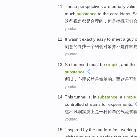
These
perspectives
are
equally
valid
much
substance
to
the
core
ideas
. S
这些
视角
都
是
合理
的，
但是
挖掘
它们
youdao
It wasn
’t
exactly easy
to meet a guy
o
刻意
的
寻找
一
个约会对象并不是
件
容
youdao
So
the
mind
must
be
simple
,
and
this
substance
.
所以
，
心理
必然
是
简单
的。
而
这
是
可
youdao
This
tunnel
is
, in
substance
,
a
simple
controlled
streams
for
experiments
.
这种
风洞
实质上
是
一种
简单
的
气流
试
youdao
"
Inspired by
the
modern
fast-working