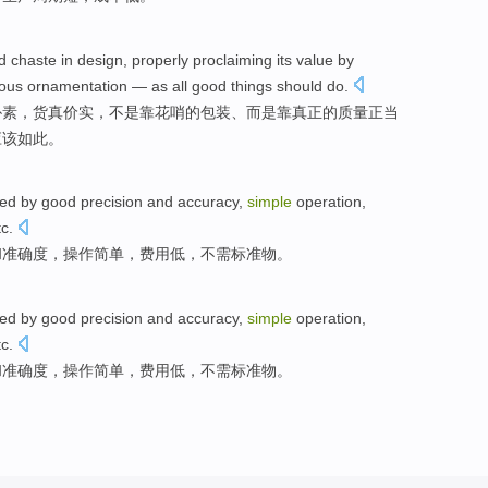
d chaste
in design, properly
proclaiming its
value
by
ious ornamentation — as
all
good
things
should
do
.
朴素
，货真价实，
不是
靠
花哨的包装、而是靠真正的质量正当
应该
如此
。
zed
by
good
precision
and
accuracy
,
simple
operation
,
tc.
和
准确度
，
操作
简单
，
费用
低
，
不
需标准
物
。
zed
by
good
precision
and
accuracy
,
simple
operation
,
tc.
和
准确度
，
操作
简单
，
费用
低
，
不
需标准
物
。