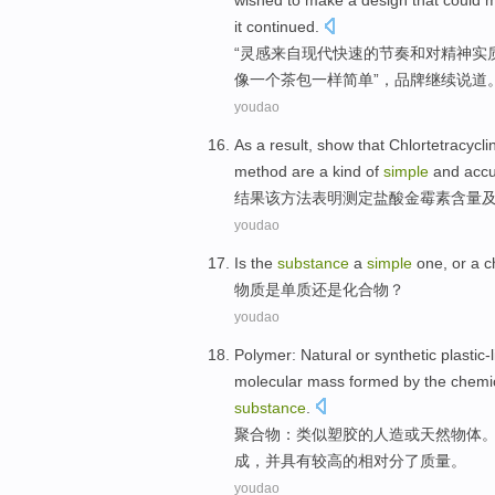
wished to
make
a
design
that
could
m
it continued
.
“
灵感
来自
现代
快速的
节奏
和
对
精神
实
像
一个
茶
包
一样
简单
”，品牌
继续
说道
youdao
As a
result
,
show that
Chlortetracycli
method
are
a
kind of
simple
and
accu
结果
该
方法
表明
测定
盐酸
金霉素含量
youdao
Is
the
substance
a
simple
one,
or
a
c
物质
是
单质
还是
化合物
？
youdao
Polymer
:
Natural
or
synthetic plastic
molecular
mass
formed
by the
chemi
substance
.
聚合物
：类似塑胶的
人造
或
天然
物体
成
，并
具有
较高的
相对
分了
质量
。
youdao