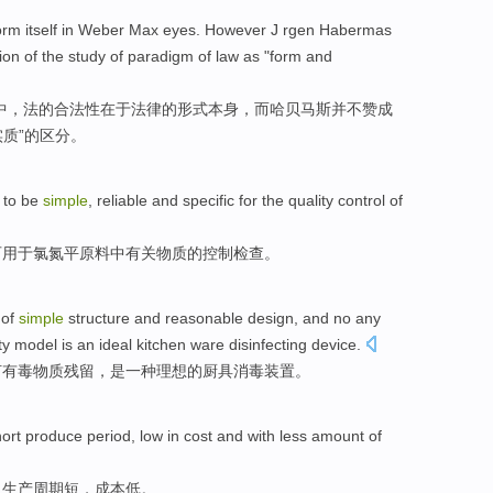
orm
itself
in
Weber
Max
eyes
.
However
J
rgen
Habermas
tion
of
the
study
of
paradigm
of
law
as "form
and
中
，
法
的
合法性
在于
法律
的
形式
本身
，
而
哈贝马斯
并不
赞成
实质”的
区分
。
 to be
simple
,
reliable
and specific
for
the quality
control
of
可
用于
氯
氮平原料
中
有关
物质
的
控制
检查。
 of
simple
structure
and
reasonable
design
, and
no
any
lity model
is
an
ideal
kitchen
ware disinfecting
device
.
何
有毒
物质
残留
，
是
一种
理想
的
厨具
消毒
装置
。
ort
produce
period
,
low
in
cost
and
with less
amount of
，
生产
周期
短
，
成本
低
。