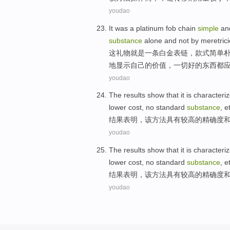
youdao
It
was
a
platinum
fob
chain
simple
an
substance
alone and
not
by
meretric
这
礼物
就是
一条
白金
表链
，款式
简单
地显示
自己
的
价值
，
一切
好的
东西都
youdao
The results
show that
it
is characteri
lower
cost
,
no
standard
substance
, e
结果
表明
，
该
方法
具有
较高
的
精确度
youdao
The results
show that
it
is characteri
lower
cost
,
no
standard
substance
, e
结果
表明
，
该
方法
具有
较高
的
精确度
youdao