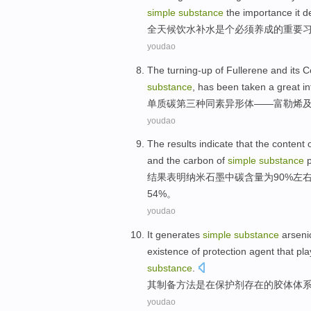
simple
substance
the
importance it 
全天候
饮水
补水
是个
必须养成
的
重要
youdao
The turning-up of
Fullerene
and its
C
substance
,
has been
taken a
great
in
单质
碳
第三
种
同素异
形体
——
富勒烯
youdao
The results
indicate that
the
content
and the carbon
of
simple
substance
p
结果
表明
纳米
石墨
中
碳
含量
为90%
左
54%。
youdao
It
generates
simple
substance
arseni
existence
of protection agent that pla
substance
.
其
制备方法是
在
保护剂
存在
的
胶体
体
youdao