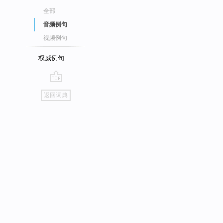
全部
音频例句
视频例句
权威例句
go
返回词典
top