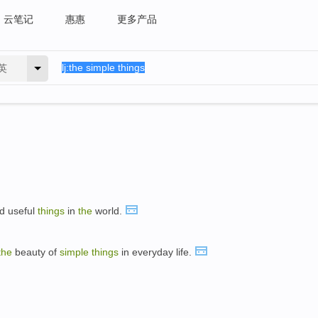
云笔记
惠惠
更多产品
英
d useful
things
in
the
world.
the
beauty of
simple
things
in everyday life.