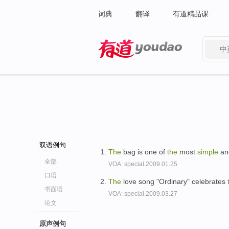
词典
翻译
有道精品课
中
有道 - 网易旗下搜索
双语例句
The
bag is one of
the
most
simple
an
全部
VOA: special.2009.01.25
口语
The
love song "Ordinary" celebrates
书面语
VOA: special.2009.03.27
论文
原声例句