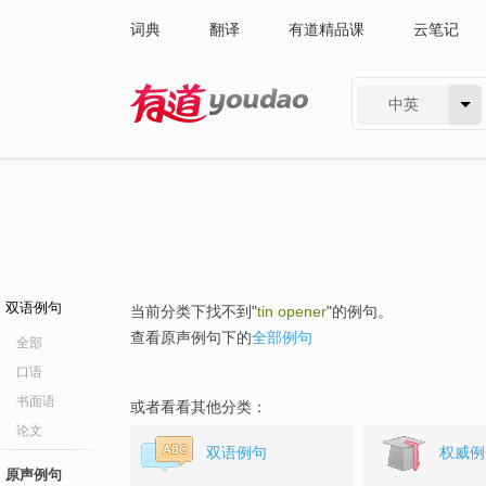
词典
翻译
有道精品课
云笔记
中英
有道 - 网易旗下搜索
双语例句
当前分类下找不到"
tin opener
"的例句。
查看原声例句下的
全部例句
全部
口语
书面语
或者看看其他分类：
论文
双语例句
权威例
原声例句