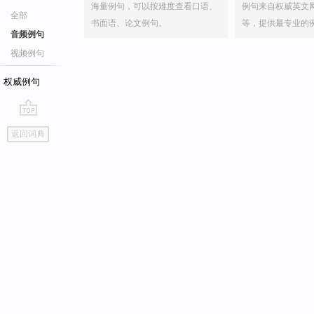
海量例句，可以按难度查看口语、
例句来自权威英文
全部
书面语、论文例句。
等，提供最专业的
音频例句
视频例句
权威例句
go
返回词典
top