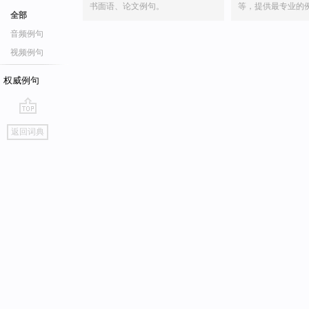
书面语、论文例句。
等，提供最专业的
全部
音频例句
视频例句
权威例句
go
返回词典
top