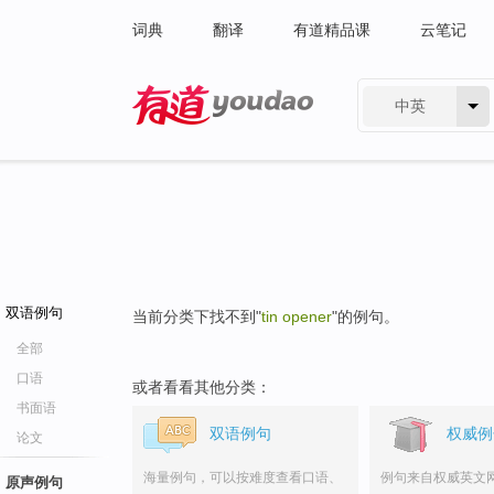
词典
翻译
有道精品课
云笔记
中英
有道 - 网易旗下搜索
双语例句
当前分类下找不到"
tin opener
"的例句。
全部
口语
或者看看其他分类：
书面语
双语例句
权威例
论文
海量例句，可以按难度查看口语、
例句来自权威英文
原声例句