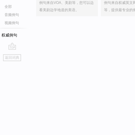
例句来自VOA、美剧等，您可以边
例句来自权威英文
全部
看美剧边学地道的美语。
等，提供最专业的
音频例句
视频例句
权威例句
go
返回词典
top